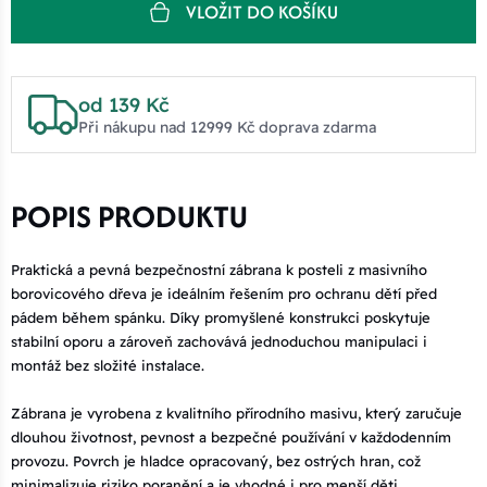
VLOŽIT DO KOŠÍKU
od 139 Kč
Při nákupu nad 12999 Kč doprava zdarma
POPIS PRODUKTU
Praktická a pevná bezpečnostní zábrana k posteli z masivního
borovicového dřeva je ideálním řešením pro ochranu dětí před
pádem během spánku. Díky promyšlené konstrukci poskytuje
stabilní oporu a zároveň zachovává jednoduchou manipulaci i
montáž bez složité instalace.
Zábrana je vyrobena z kvalitního přírodního masivu, který zaručuje
dlouhou životnost, pevnost a bezpečné používání v každodenním
provozu. Povrch je hladce opracovaný, bez ostrých hran, což
minimalizuje riziko poranění a je vhodné i pro menší děti.