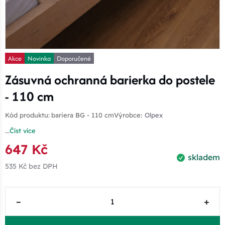
Akce
Novinka
Doporučené
Zásuvná ochranná barierka do postele
- 110 cm
Kód produktu:
bariera BG - 110 cm
Výrobce:
Olpex
...
Číst více
647 Kč
skladem
535 Kč
bez DPH
–
+