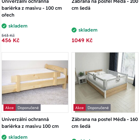
Univerzální ochranná
Zábrana na postel Méďa - 200
bariérka z masivu - 100 cm
cm šedá
ořech
skladem
skladem
543 Kč
456 Kč
1049 Kč
Akce
Doporučené
Akce
Doporučené
Univerzální ochranná
Zábrana na postel Méďa - 160
bariérka z masivu 100 cm
cm šedá
skladem