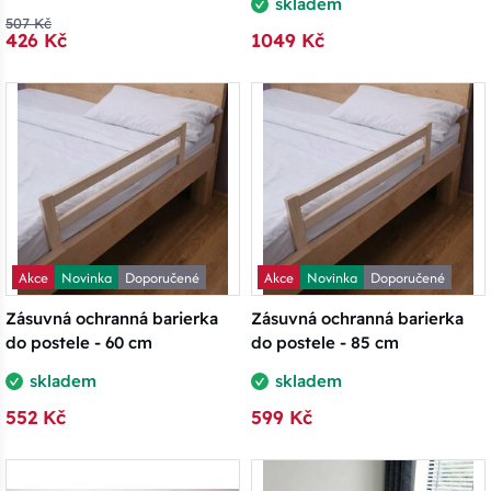
skladem
507 Kč
426 Kč
1049 Kč
Akce
Novinka
Doporučené
Akce
Novinka
Doporučené
Zásuvná ochranná barierka
Zásuvná ochranná barierka
do postele - 60 cm
do postele - 85 cm
skladem
skladem
552 Kč
599 Kč