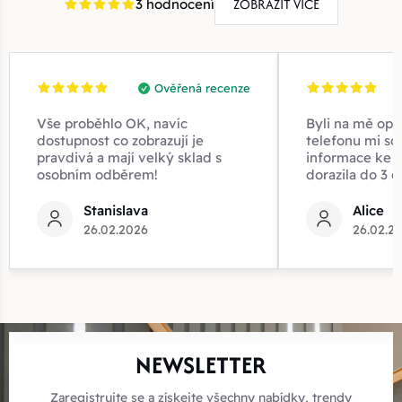
ZOBRAZIT VÍCE
3 hodnocení
Ověřená recenze
Vše proběhlo OK, navíc
Byli na mě opr
dostupnost co zobrazují je
telefonu mi sd
pravdivá a mají velký sklad s
informace ke z
osobním odběrem!
dorazila do 3 d
Stanislava
Alice
26.02.2026
26.02.2
NEWSLETTER
Zaregistrujte se a získejte všechny nabídky, trendy