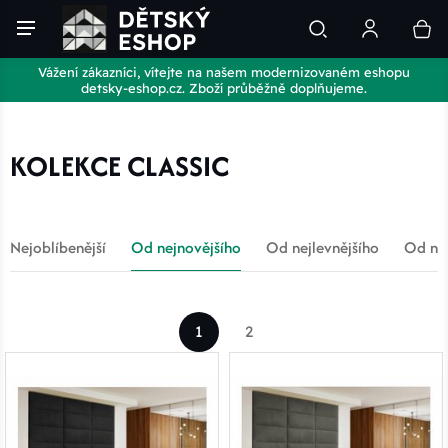
Vážení zákazníci, vítejte na našem modernizovaném eshopu
detsky-eshop.cz. Zboží průběžně doplňujeme.
KOLEKCE CLASSIC
Nejoblíbenější
Od nejnovějšího
Od nejlevnějšího
Od nej
1
2