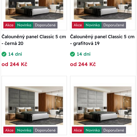
Akce
Novinka
Doporučené
Akce
Novinka
Doporučené
Čalouněný panel Classic 5 cm
Čalouněný panel Classic 5 cm
- černá 20
- grafitová 19
14 dní
14 dní
od 244 Kč
od 244 Kč
Akce
Novinka
Doporučené
Akce
Novinka
Doporučené