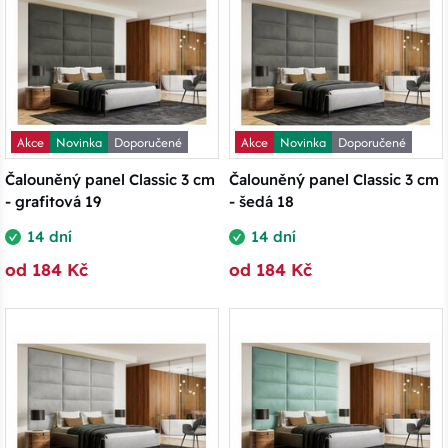
Akce
Novinka
Doporučené
Akce
Novinka
Doporučené
Čalouněný panel Classic 3 cm
Čalouněný panel Classic 3 cm
- grafitová 19
- šedá 18
14 dní
14 dní
od 184 Kč
od 184 Kč