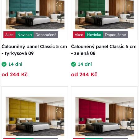
Akce
Novinka
Doporučené
Akce
Novinka
Doporučené
Čalouněný panel Classic 5 cm
Čalouněný panel Classic 5 cm
- tyrkysová 09
- zelená 08
14 dní
14 dní
od 244 Kč
od 244 Kč