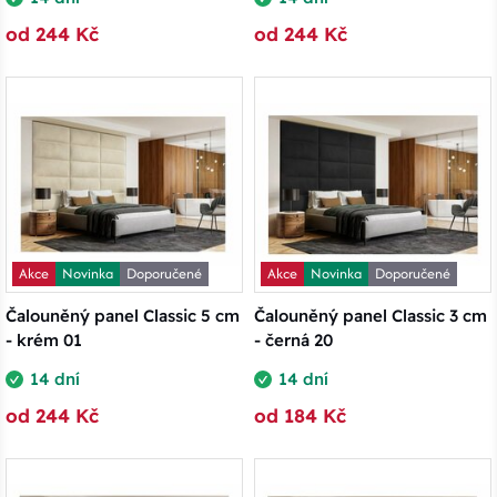
od 244 Kč
od 244 Kč
Akce
Novinka
Doporučené
Akce
Novinka
Doporučené
Čalouněný panel Classic 5 cm
Čalouněný panel Classic 3 cm
- krém 01
- černá 20
14 dní
14 dní
od 244 Kč
od 184 Kč