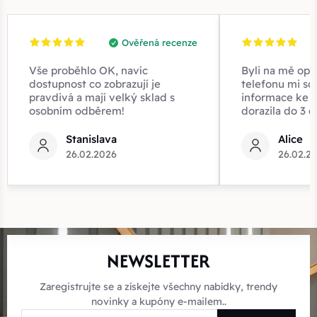
Ověřená recenze
Vše proběhlo OK, navíc
Byli na mě opr
dostupnost co zobrazují je
telefonu mi sd
pravdivá a mají velký sklad s
informace ke z
osobním odběrem!
dorazila do 3 d
Stanislava
Alice
26.02.2026
26.02.2
NEWSLETTER
Zaregistrujte se a získejte všechny nabídky, trendy
novinky a kupóny e-mailem..