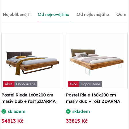
Nejoblíbenější
Od nejnovějšího
Od nejlevnějšího
Od nej
Akce
Doporučené
Akce
Doporučené
Postel Rieda 160x200 cm
Postel Riale 160x200 cm
masiv dub + rošt ZDARMA
masiv dub + rošt ZDARMA
skladem
skladem
34813 Kč
33815 Kč