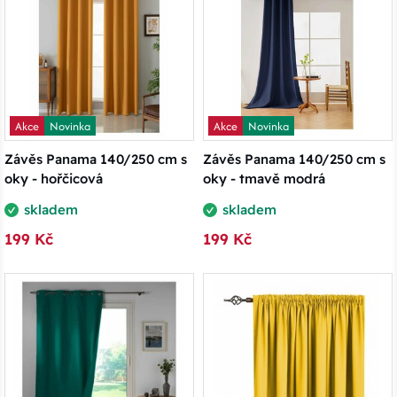
Akce
Novinka
Akce
Novinka
Závěs Panama 140/250 cm s
Závěs Panama 140/250 cm s
oky - hořčicová
oky - tmavě modrá
skladem
skladem
199 Kč
199 Kč