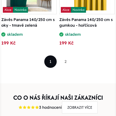
Akce
Novinka
Akce
Novinka
Závěs Panama 140/250 cm s
Závěs Panama 140/250 cm s
oky - tmavě zelená
gumkou - hořčicová
skladem
skladem
199 Kč
199 Kč
1
2
CO O NÁS ŘÍKAJÍ NAŠI ZÁKAZNÍCI
ZOBRAZIT VÍCE
3 hodnocení