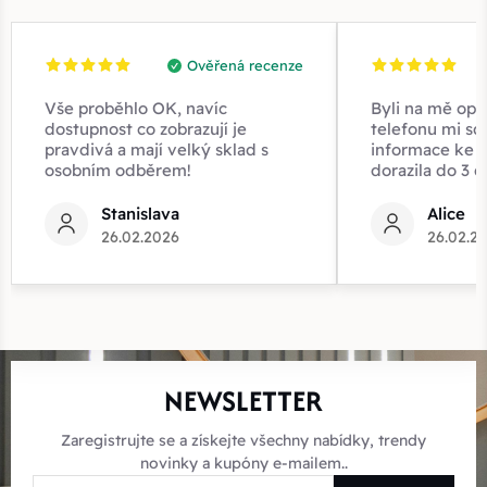
Ověřená recenze
Vše proběhlo OK, navíc
Byli na mě opr
dostupnost co zobrazují je
telefonu mi sd
pravdivá a mají velký sklad s
informace ke z
osobním odběrem!
dorazila do 3 d
Stanislava
Alice
26.02.2026
26.02.2
NEWSLETTER
Zaregistrujte se a získejte všechny nabídky, trendy
novinky a kupóny e-mailem..