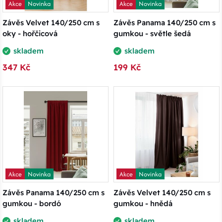
Akce
Novinka
Akce
Novinka
Závěs Velvet 140/250 cm s
Závěs Panama 140/250 cm s
oky - hořčicová
gumkou - světle šedá
skladem
skladem
347 Kč
199 Kč
Akce
Novinka
Akce
Novinka
Závěs Panama 140/250 cm s
Závěs Velvet 140/250 cm s
gumkou - bordó
gumkou - hnědá
skladem
skladem