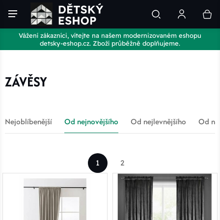
Vážení zákazníci, vítejte na našem modernizovaném eshopu
detsky-eshop.cz. Zboží průběžně doplňujeme.
ZÁVĚSY
Nejoblíbenější
Od nejnovějšího
Od nejlevnějšího
Od nej
1
2