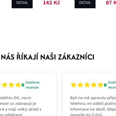
142 Kč
87 
DETAIL
DETAIL
štítku
ovinka
kce
NÁS ŘÍKAJÍ NAŠI ZÁKAZNÍCI
oporučujeme
oprodej
Ověřená
Ověř
recenze
rece
oběhlo OK, navíc
Byli na mě opravdu příje
nost co zobrazují je
telefonu mi sdělili podr
vá a mají velký sklad s
informace ke zboží. Obj
ím odběrem!
dorazila do 3 dnů.