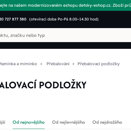
vítejte na našem modernizovaném eshopu detsky-eshop.cz. Zboží p
20 727 877 380
(otevírací doba Po-Pá 8.00–14.30 hod)
Maminka a miminko
Přebalování
Přebalovací podložky
ALOVACÍ PODLOŽKY
jší
Od nejnovějšího
Od nejlevnějšího
Od nejdražšího