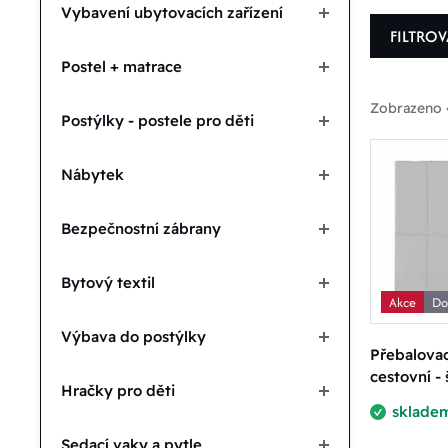
Vybavení ubytovacích zařízení
FILTRO
Postel + matrace
Zobrazeno 
Postýlky - postele pro děti
Nábytek
P
Bezpečnostní zábrany
D
Bytový textil
Akce
Do
Zvolit
Výbava do postýlky
Přebalovac
cestovní -
Hračky pro děti
sklade
87.00 K
Sedací vaky a pytle