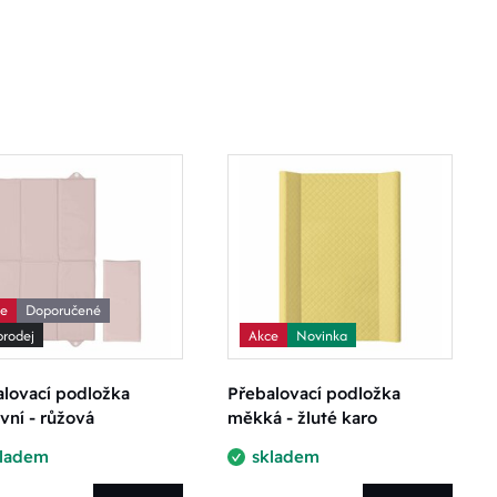
ce
Doporučené
rodej
Akce
Novinka
lovací podložka
Přebalovací podložka
vní - růžová
měkká - žluté karo
kladem
skladem