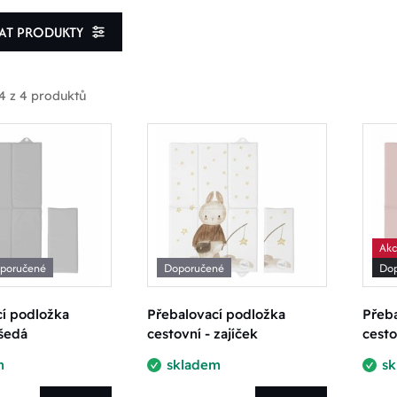
VAT PRODUKTY
4 z 4 produktů
rodukty skladem
oprava zdarma
Ak
poručené
Doporučené
Dop
 rozmezí ceny
í podložka
Přebalovací podložka
Přeba
 šedá
cestovní - zajíček
cesto
m
skladem
s
č
421.00 Kč