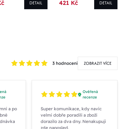
Kč
421 Kč
DETAIL
DETAIL
ZOBRAZIT VÍCE
3 hodnocení
ená
Ověřená
nze
recenze
mní a po
Super komunikace, kdy navíc
obné
velmi dobře poradili a zboží
ednávka
dorazilo za dva dny. Nenakupuji
zde naposled.