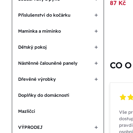
87 Kč
Podle 
Příslušenství do kočárku
N
Maminka a miminko
A
Dětský pokoj
CO O 
Nástěnné čalouněné panely
D
Dřevěné výrobky
D
Doplňky do domácnosti
Mazlíčci
Vše pr
dostup
pravdi
VÝPRODEJ
osobn