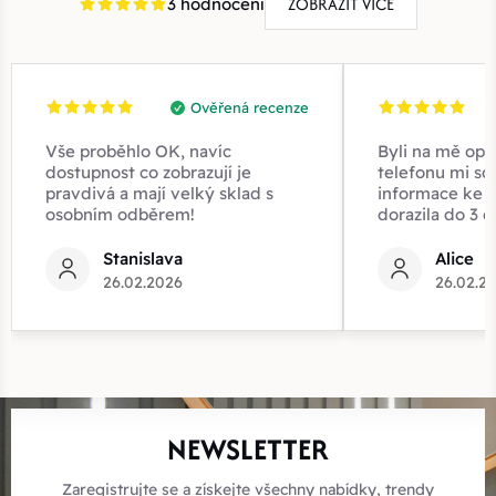
ZOBRAZIT VÍCE
3 hodnocení
Ověřená recenze
Vše proběhlo OK, navíc
Byli na mě opr
dostupnost co zobrazují je
telefonu mi sd
pravdivá a mají velký sklad s
informace ke z
osobním odběrem!
dorazila do 3 d
Stanislava
Alice
26.02.2026
26.02.2
NEWSLETTER
Zaregistrujte se a získejte všechny nabídky, trendy