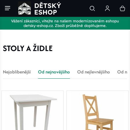
Vážení zákazníci, vítejte na našem modernizovaném eshopu
detsky-eshop.cz. Zboží průběžně doplňujeme.
STOLY A ŽIDLE
Nejoblíbenější
Od nejnovějšího
Od nejlevnějšího
Od nej