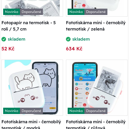
Novinka
Doporučené
Novinka
Doporučené
Fotopapír na termotisk - 5
Fototiskárna mini - černobílý
rolí / 5,7 cm
termotisk / zelená
skladem
skladem
52 Kč
634 Kč
Novinka
Doporučené
Novinka
Doporučené
Fototiskárna mini - černobílý
Fototiskárna mini - černobílý
termotisk / modrá
termotisk / růžová