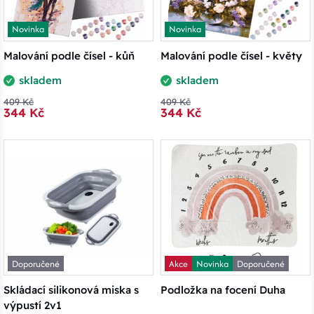
Novinka
Novinka
Malování podle čísel - kůň
Malování podle čísel - květy
skladem
skladem
409 Kč
409 Kč
344 Kč
344 Kč
Doporučené
Akce
Novinka
Doporučené
Skládací silikonová miska s
Podložka na focení Duha
výpustí 2v1