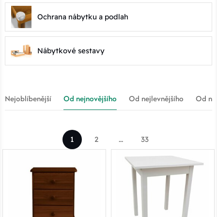
Ochrana nábytku a podlah
Nábytkové sestavy
Nejoblíbenější
Od nejnovějšího
Od nejlevnějšího
Od nej
1
2
...
33