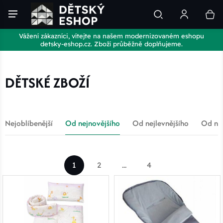
Vážení zákazníci, vítejte na našem modernizovaném eshopu
detsky-eshop.cz. Zboží průběžně doplňujeme.
DĚTSKÉ ZBOŽÍ
Nejoblíbenější
Od nejnovějšího
Od nejlevnějšího
Od nej
1
2
...
4