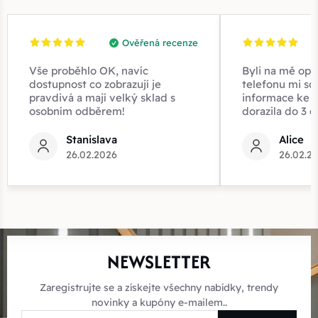
Ověřená recenze
Vše proběhlo OK, navíc
Byli na mě opr
dostupnost co zobrazují je
telefonu mi sd
pravdivá a mají velký sklad s
informace ke z
osobním odběrem!
dorazila do 3 d
Stanislava
Alice
26.02.2026
26.02.2
NEWSLETTER
Zaregistrujte se a získejte všechny nabídky, trendy
novinky a kupóny e-mailem..