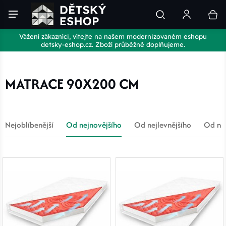
Vážení zákazníci, vítejte na našem modernizovaném eshopu
detsky-eshop.cz. Zboží průběžně doplňujeme.
MATRACE 90X200 CM
Nejoblíbenější
Od nejnovějšího
Od nejlevnějšího
Od nej