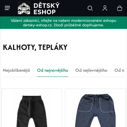
Vážení zákazníci, vítejte na našem modernizovaném eshopu
detsky-eshop.cz. Zboží průběžně doplňujeme.
KALHOTY, TEPLÁKY
Nejoblíbenější
Od nejnovějšího
Od nejlevnějšího
Od nej