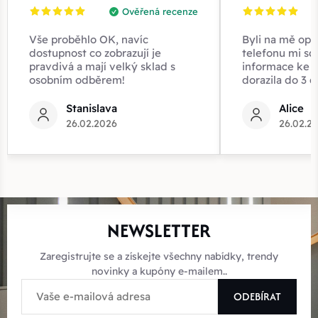
Ověřená recenze
Vše proběhlo OK, navíc
Byli na mě opr
dostupnost co zobrazují je
telefonu mi sd
pravdivá a mají velký sklad s
informace ke z
osobním odběrem!
dorazila do 3 d
Stanislava
Alice
26.02.2026
26.02.2
NEWSLETTER
Zaregistrujte se a získejte všechny nabídky, trendy
novinky a kupóny e-mailem..
ODEBÍRAT