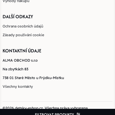
Výhody nákupu
DALŠÍ ODKAZY
Ochrana osobních údajů
Zásady používání cookie
KONTAKTNÍ ÚDAJE
ALMA OBCHOD s.r.o
Na zbytkách 83
738 01 Staré Město u Frýdku-Místku
Všechny kontakty
©2026
detsky-eshop.cz
. Všechna práva vyhrazena.
Vytvořeno v
FILTROVAT PRODUKTY