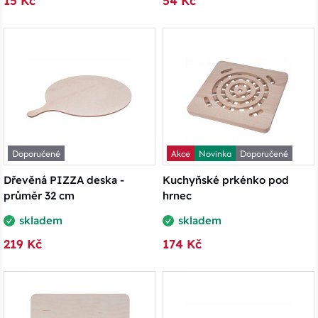
15 Kč
54 Kč
Doporučené
Akce
Novinka
Doporučené
Dřevěná PIZZA deska -
Kuchyňské prkénko pod
průměr 32 cm
hrnec
skladem
skladem
219 Kč
174 Kč