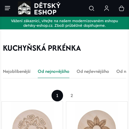
Vážení zákazníci, vítejte na našem modernizovaném eshopu
detsky-eshop.cz. Zboží průběžně doplňujeme.
KUCHYŇSKÁ PRKÉNKA
Nejoblíbenější
Od nejnovějšího
Od nejlevnějšího
Od nej
1
2