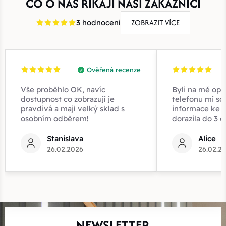
CO O NÁS ŘÍKAJÍ NAŠI ZÁKAZNÍCI
ZOBRAZIT VÍCE
3 hodnocení
Ověřená recenze
Vše proběhlo OK, navíc
Byli na mě opr
dostupnost co zobrazují je
telefonu mi sd
pravdivá a mají velký sklad s
informace ke z
osobním odběrem!
dorazila do 3 d
Stanislava
Alice
26.02.2026
26.02.2
NEWSLETTER