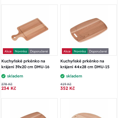
Akce
Novinka
Doporučené
Akce
Novinka
Doporučené
Kuchyňské prkénko na
Kuchyňské prkénko na
krájení 39x20 cm DMU-16
krájení 44x28 cm DMU-15
skladem
skladem
278 Kč
419 Kč
234 Kč
352 Kč