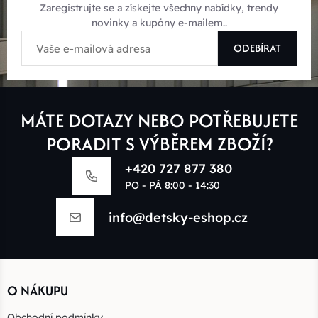
Zaregistrujte se a získejte všechny nabídky, trendy
novinky a kupóny e-mailem..
ODEBÍRAT
MÁTE DOTAZY NEBO POTŘEBUJETE
PORADIT S VÝBĚREM ZBOŽÍ?
+420 727 877 380
PO - PÁ 8:00 - 14:30
info@detsky-eshop.cz
O NÁKUPU
Obchodní podmínky