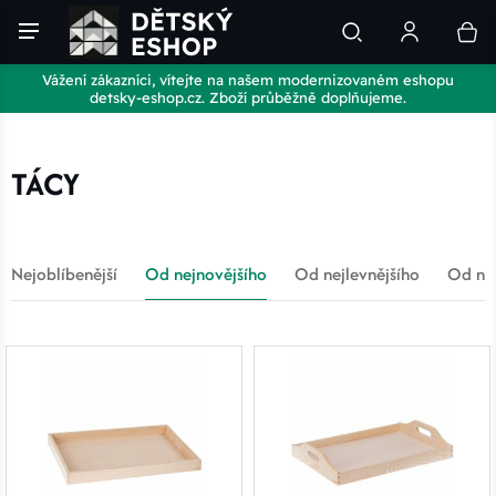
Vážení zákazníci, vítejte na našem modernizovaném eshopu
detsky-eshop.cz. Zboží průběžně doplňujeme.
TÁCY
Nejoblíbenější
Od nejnovějšího
Od nejlevnějšího
Od nej