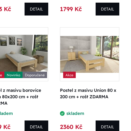
3 Kč
1799 Kč
DETAIL
DETAIL
ce
Novinka
Doporučené
Akce
l z masivu borovice
Postel z masivu Union 80 x
 80x200 cm + rošt
200 cm + rošt ZDARMA
RMA
kladem
skladem
9 Kč
2360 Kč
DETAIL
DETAIL