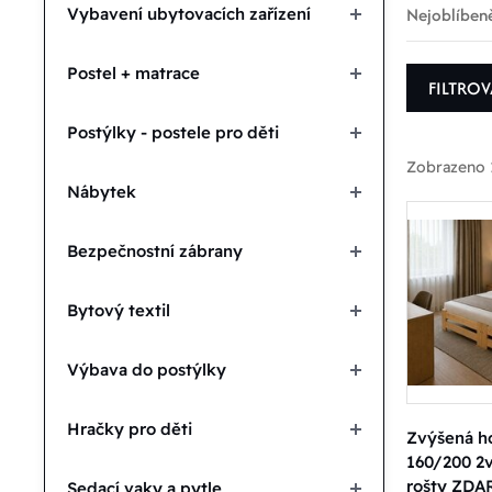
Nejoblíbeně
Vybavení ubytovacích zařízení
Postel + matrace
FILTRO
Postýlky - postele pro děti
Zobrazeno 
Nábytek
Bezpečnostní zábrany
P
Bytový textil
D
Výbava do postýlky
Zvolit
Hračky pro děti
Zvýšená ho
160/200 2v
rošty ZD
Sedací vaky a pytle