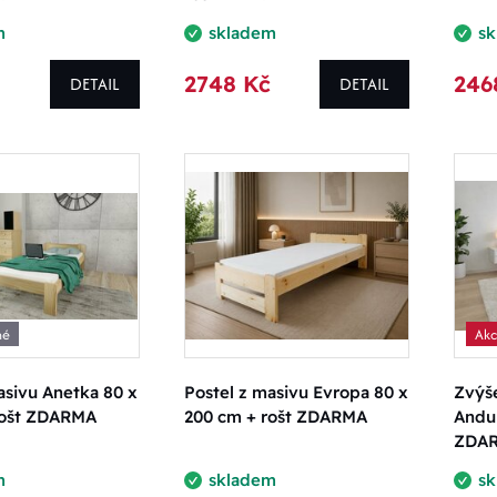
 Kč
5999.00 Kč
m
skladem
s
2748 Kč
246
DETAIL
DETAIL
štítku
ovinka
kce
oporučujeme
né
Ak
oprodej
asivu Anetka 80 x
Postel z masivu Evropa 80 x
Zvýše
rošt ZDARMA
200 cm + rošt ZDARMA
Andul
ZDA
m
skladem
s