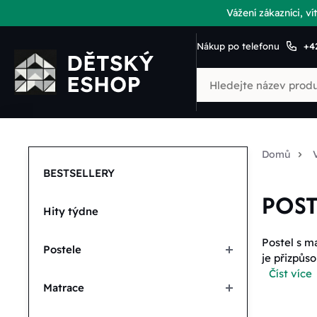
Vážení zákazníci, 
Nákup po telefonu
+4
Domů
BESTSELLERY
POST
Hity týdne
Postel s m
Postele
je přizpůs
Číst více
Matrace