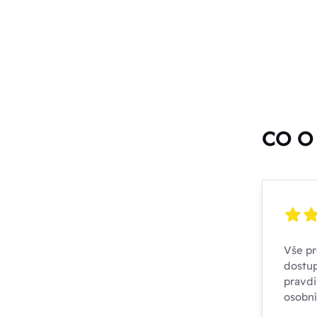
CO O 
Vše pr
dostup
pravdi
osobn