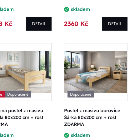
kladem
skladem
8 Kč
2360 Kč
DETAIL
DETAIL
ce
Doporučené
Doporučené
ná postel z masivu
Postel z masivu borovice
a 80x200 cm + rošt
Šárka 80x200 cm + rošt
RMA
ZDARMA
kladem
skladem