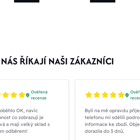
NÁS ŘÍKAJÍ NAŠI ZÁKAZNÍCI
Ověřená
Ověř
recenze
rece
oběhlo OK, navíc
Byli na mě opravdu příje
nost co zobrazují je
telefonu mi sdělili podr
vá a mají velký sklad s
informace ke zboží. Obj
ím odběrem!
dorazila do 3 dnů.