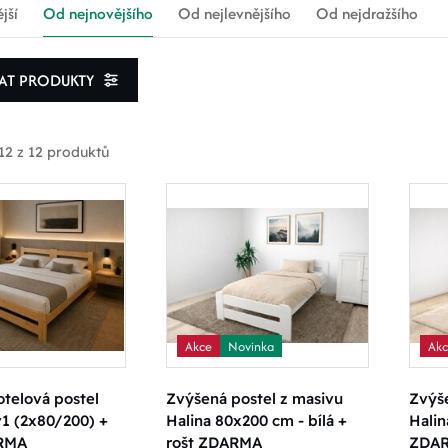
jší
Od nejnovějšího
Od nejlevnějšího
Od nejdražšího
VAT PRODUKTY
12 z 12 produktů
rodukty skladem
oprava zdarma
Akce
Novinka
Ak
 rozmezí ceny
telová postel
Zvýšená postel z masivu
Zvýše
1 (2x80/200) +
Halina 80x200 cm - bílá +
Halin
ARMA
rošt ZDARMA
ZDA