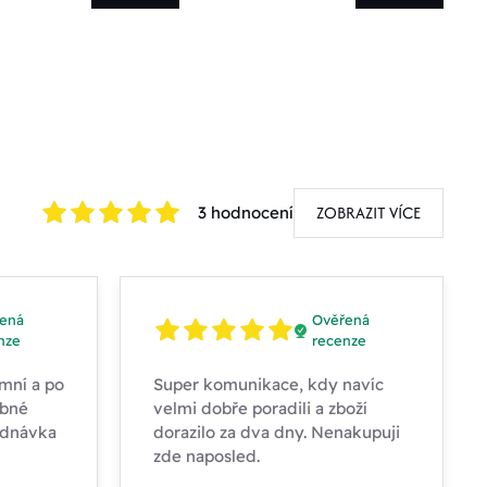
ZOBRAZIT VÍCE
3 hodnocení
ená
Ověřená
nze
recenze
mní a po
Super komunikace, kdy navíc
obné
velmi dobře poradili a zboží
ednávka
dorazilo za dva dny. Nenakupuji
zde naposled.