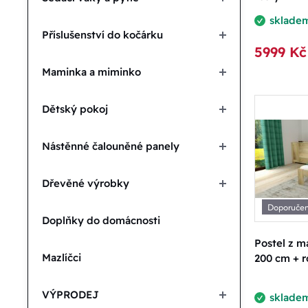
1699.00
sklade
Příslušenství do kočárku
5999 Kč
Podle 
Maminka a miminko
N
Dětský pokoj
A
Nástěnné čalouněné panely
D
Dřevěné výrobky
Doporuče
Doplňky do domácnosti
D
Postel z m
Mazlíčci
200 cm + 
VÝPRODEJ
sklade