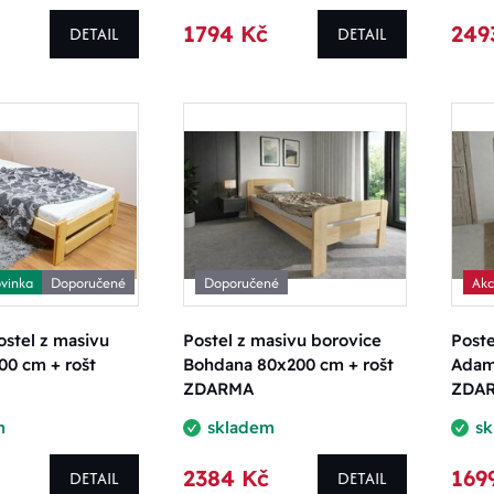
1794 Kč
249
DETAIL
DETAIL
vinka
Doporučené
Doporučené
Ak
stel z masivu
Postel z masivu borovice
Poste
00 cm + rošt
Bohdana 80x200 cm + rošt
Adam
ZDARMA
ZDA
m
skladem
s
2384 Kč
169
DETAIL
DETAIL