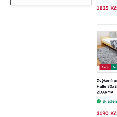
1825 Kč
Akce
No
Zvýšená po
Halle 80x2
ZDARMA
sklade
2190 Kč