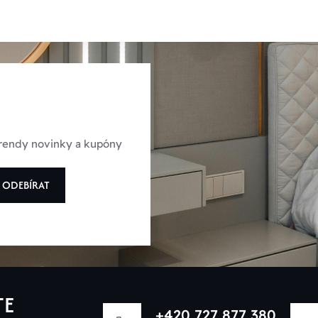
 trendy novinky a kupóny
ODEBÍRAT
TE
+420 727 877 380