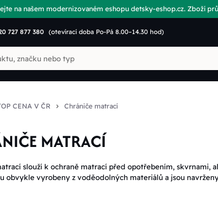
vítejte na našem modernizovaném eshopu detsky-eshop.cz. Zboží p
20 727 877 380
(otevírací doba Po-Pá 8.00–14.30 hod)
TOP CENA V ČR
Chrániče matrací
NIČE MATRACÍ
atrací slouží k ochraně matrací před opotřebením, skvrnami, a
ou obvykle vyrobeny z voděodolných materiálů a jsou navrženy t