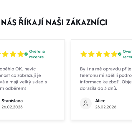
Kč
NÁS ŘÍKAJÍ NAŠI ZÁKAZNÍCI
štítku
ovinka
Ověřená
Ověř
recenze
rece
kce
oběhlo OK, navíc
Byli na mě opravdu příje
nost co zobrazují je
telefonu mi sdělili podr
oporučujeme
vá a mají velký sklad s
informace ke zboží. Obj
ím odběrem!
dorazila do 3 dnů.
oprodej
Stanislava
Alice
26.02.2026
26.02.2026