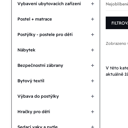
Nejoblíbeně
Vybavení ubytovacích zařízení
Postel + matrace
FILTRO
Postýlky - postele pro děti
Zobrazeno 
Nábytek
Bezpečnostní zábrany
P
V této kat
aktuálně ž
Bytový textil
D
Výbava do postýlky
Zvolit
Hračky pro děti
Sedací vaky a pytle