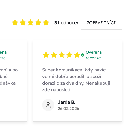
ZOBRAZIT VÍCE
3 hodnocení
ená
Ověřená
nze
recenze
mní a po
Super komunikace, kdy navíc
obné
velmi dobře poradili a zboží
ednávka
dorazilo za dva dny. Nenakupuji
zde naposled.
Jarda B.
26.02.2026