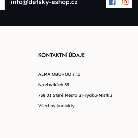
info@detsky-eshop.cz
KONTAKTNÍ ÚDAJE
ALMA OBCHOD s.r.o
Na zbytkách 83
738 01 Staré Město u Frýdku-Místku
Všechny kontakty