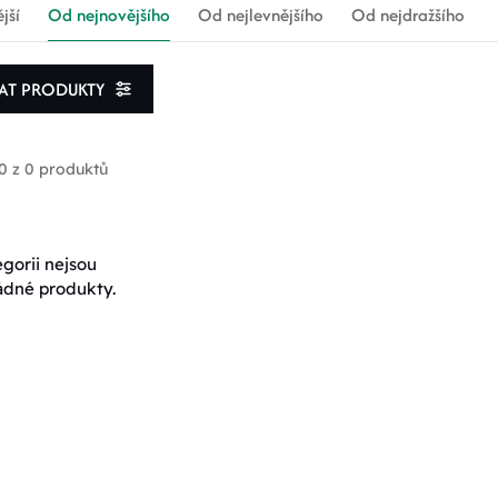
jší
Od nejnovějšího
Od nejlevnějšího
Od nejdražšího
VAT PRODUKTY
0 z 0 produktů
rodukty skladem
egorii nejsou
ádné produkty.
oprava zdarma
 rozmezí ceny