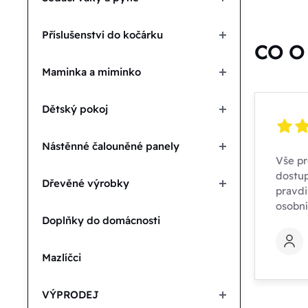
Kč
Příslušenství do kočárku
CO O 
Podle 
Maminka a miminko
N
Dětský pokoj
A
Nástěnné čalouněné panely
Vše pr
dostup
D
Dřevěné výrobky
pravdi
osobn
Doplňky do domácnosti
D
Mazlíčci
VÝPRODEJ