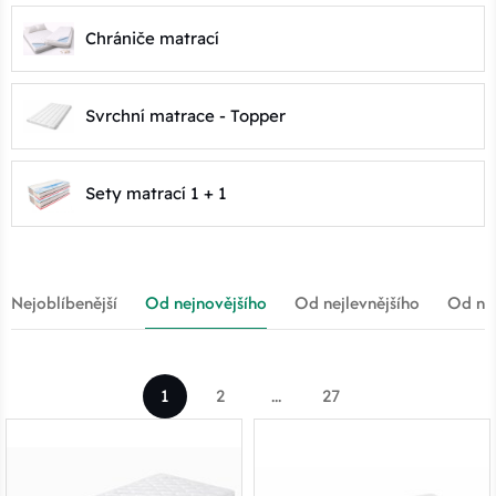
Chrániče matrací
Svrchní matrace - Topper
Sety matrací 1 + 1
Nejoblíbenější
Od nejnovějšího
Od nejlevnějšího
Od nej
1
2
...
27