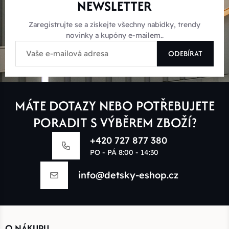
NEWSLETTER
Zaregistrujte se a získejte všechny nabídky, trendy
novinky a kupóny e-mailem..
ODEBÍRAT
MÁTE DOTAZY NEBO POTŘEBUJETE
PORADIT S VÝBĚREM ZBOŽÍ?
+420 727 877 380
PO - PÁ 8:00 - 14:30
info@detsky-eshop.cz
O NÁKUPU