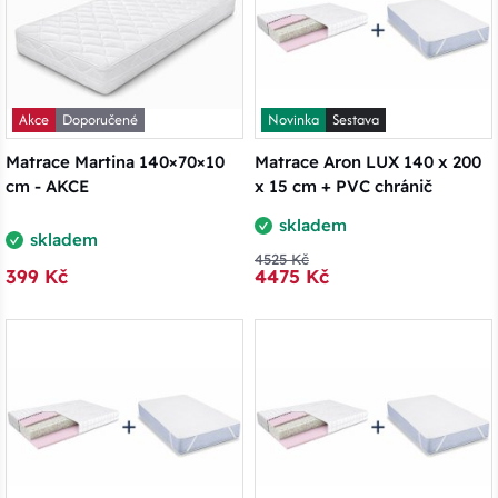
Akce
Doporučené
Novinka
Sestava
Matrace Martina 140×70×10
Matrace Aron LUX 140 x 200
cm - AKCE
x 15 cm + PVC chránič
skladem
skladem
4525 Kč
399 Kč
4475 Kč