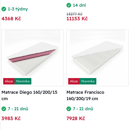
14 dní
1-3 týdny
13277 Kč
4368 Kč
11153 Kč
Akce
Novinka
Akce
Novinka
Matrace Diego 160/200/15
Matrace Francisco
cm
160/200/19 cm
7 - 21 dnů
7 - 21 dnů
3983 Kč
7928 Kč