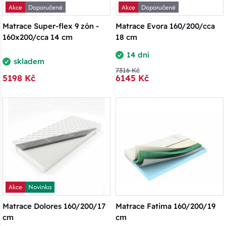
Akce
Doporučené
Akce
Doporučené
Matrace Super-flex 9 zón -
Matrace Evora 160/200/cca
160x200/cca 14 cm
18 cm
14 dní
skladem
7316 Kč
5198 Kč
6145 Kč
Akce
Novinka
Matrace Dolores 160/200/17
Matrace Fatima 160/200/19
cm
cm