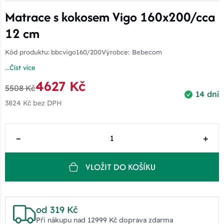
Matrace s kokosem Vigo 160x200/cca
12 cm
Kód produktu:
bbcvigo160/200
Výrobce:
Bebecom
...
Číst více
4627 Kč
5508 Kč
14 dní
3824 Kč
bez DPH
–
+
VLOŽIT DO KOŠÍKU
od 319 Kč
Při nákupu nad 12999 Kč doprava zdarma