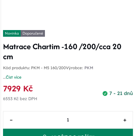
Novinka
Doporučené
Matrace Chartim -160 /200/cca 20
cm
Kód produktu:
PKM - M5 160/200
Výrobce:
PKM
...
Číst více
7929 Kč
7 - 21 dnů
6553 Kč
bez DPH
–
+