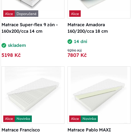
Akce
Doporučené
Akce
Matrace Super-flex 9 zón -
Matrace Amadora
160x200/cca 14 cm
160/200/cca 18 cm
14 dní
skladem
9294 Kč
5198 Kč
7807 Kč
Akce
Novinka
Akce
Novinka
Matrace Francisco
Matrace Pablo MAXI