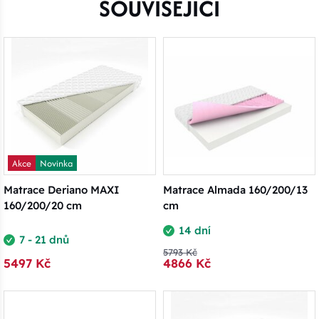
SOUVISEJÍCÍ
Akce
Novinka
Matrace Deriano MAXI
Matrace Almada 160/200/13
160/200/20 cm
cm
14 dní
7 - 21 dnů
5793 Kč
5497 Kč
4866 Kč