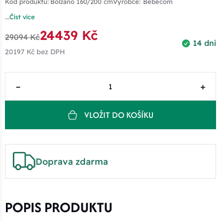
Kód produktu:
Bolzano 160/200 cm
Výrobce:
Bebecom
...
Číst více
24439 Kč
29094 Kč
14 dní
20197 Kč
bez DPH
–
+
VLOŽIT DO KOŠÍKU
Doprava zdarma
POPIS PRODUKTU