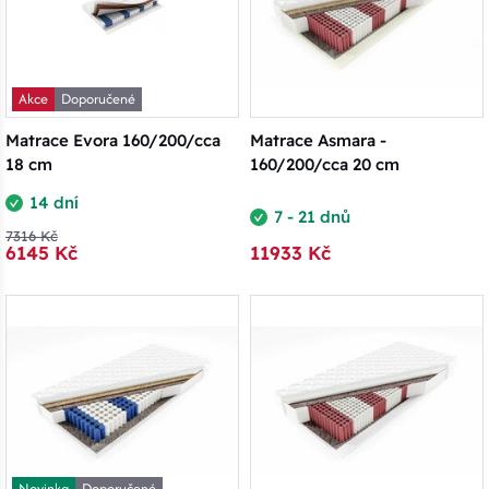
Akce
Doporučené
Matrace Evora 160/200/cca
Matrace Asmara -
18 cm
160/200/cca 20 cm
14 dní
7 - 21 dnů
7316 Kč
6145 Kč
11933 Kč
Novinka
Doporučené