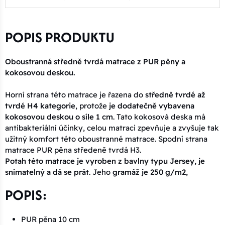
POPIS PRODUKTU
Oboustranná středně tvrdá matrace z PUR pěny a
kokosovou deskou.
Horní strana této matrace je řazena do
středně tvrdé až
tvrdé H4 kategorie
, protože
je dodatečně vybavena
kokosovou deskou o síle 1 cm
. Tato kokosová deska má
antibakteriální účinky, celou matraci zpevňuje a zvyšuje tak
užitný komfort této oboustranné matrace. Spodní strana
matrace PUR pěna středeně tvrdá H3.
Potah této matrace je vyroben z bavlny typu Jersey, je
snímatelný a dá se prát
. Jeho
gramáž je 250 g/m2,
POPIS:
PUR pěna 10 cm