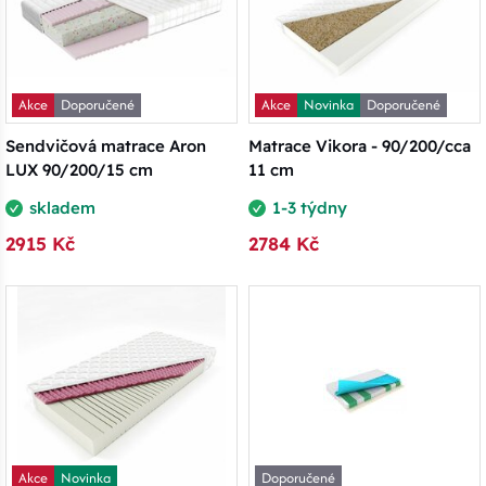
Akce
Doporučené
Akce
Novinka
Doporučené
Sendvičová matrace Aron
Matrace Vikora - 90/200/cca
LUX 90/200/15 cm
11 cm
skladem
1-3 týdny
2915 Kč
2784 Kč
Akce
Novinka
Doporučené