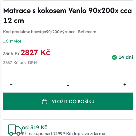
Matrace s kokosem Venlo 90x200x cca
12 cm
Kód produktu:
bbcvigo90/200
Výrobce:
Bebecom
...
Číst více
2827 Kč
3366 Kč
14 dní
2337 Kč
bez DPH
–
+
VLOŽIT DO KOŠÍKU
od 319 Kč
Při nákupu nad 12999 Kč doprava zdarma