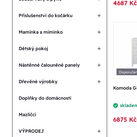
4687 Kč
Podle 
Příslušenství do kočárku
N
Maminka a miminko
A
Dětský pokoj
Nástěnné čalouněné panely
D
Doporuče
Dřevěné výrobky
D
Komoda Gil
Doplňky do domácnosti
sklade
Mazlíčci
6875 Kč
VÝPRODEJ