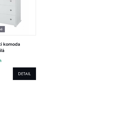
né
cí komoda
ílá
m
DETAIL