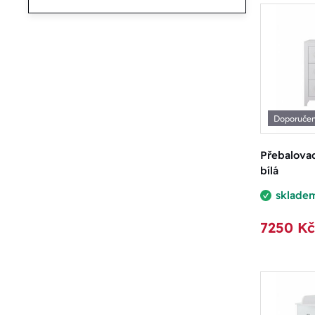
Doporuče
Přebalovac
bílá
sklade
7250 Kč