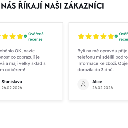
NÁS ŘÍKAJÍ NAŠI ZÁKAZNÍCI
Ověřená
Ověř
recenze
rece
oběhlo OK, navíc
Byli na mě opravdu příje
nost co zobrazují je
telefonu mi sdělili podr
vá a mají velký sklad s
informace ke zboží. Obj
ím odběrem!
dorazila do 3 dnů.
Stanislava
Alice
26.02.2026
26.02.2026