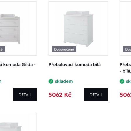
né
Doporučené
Do
í komoda Gilda -
Přebalovací komoda bílá
Přeba
- bí
m
skladem
s
5062 Kč
506
DETAIL
DETAIL