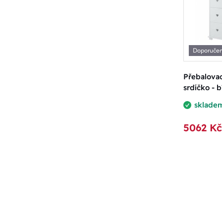
Doporuče
Přebalova
srdíčko - b
sklade
5062 Kč