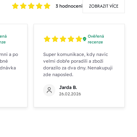
ZOBRAZIT VÍCE
3 hodnocení
ená
Ověřená
nze
recenze
mní a po
Super komunikace, kdy navíc
obné
velmi dobře poradili a zboží
ednávka
dorazilo za dva dny. Nenakupuji
zde naposled.
Jarda B.
26.02.2026