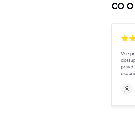
CO O 
Vše pr
dostup
pravdi
osobn