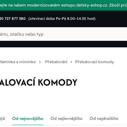
vítejte na našem modernizovaném eshopu detsky-eshop.cz. Zboží p
20 727 877 380
(otevírací doba Po-Pá 8.00–14.30 hod)
Maminka a miminko
Přebalování
Přebalovací komody
ALOVACÍ KOMODY
jší
Od nejnovějšího
Od nejlevnějšího
Od nejdražšího