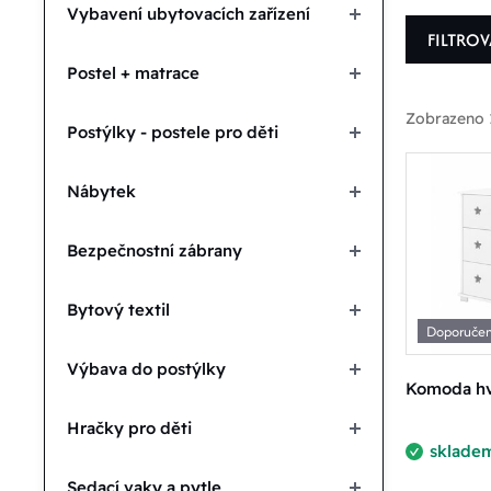
Vybavení ubytovacích zařízení
FILTRO
Postel + matrace
Zobrazeno 
Postýlky - postele pro děti
Nábytek
P
Bezpečnostní zábrany
D
Bytový textil
Doporuče
Zvolit
Výbava do postýlky
Komoda hvě
Hračky pro děti
sklade
4687.00
Sedací vaky a pytle