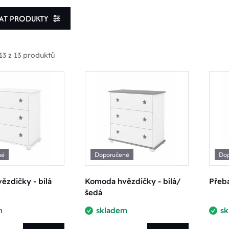
VAT PRODUKTY
13 z 13 produktů
rodukty skladem
oprava zdarma
né
Doporučené
Do
 rozmezí ceny
zdičky - bílá
Komoda hvězdičky - bílá/
Přeba
šedá
m
skladem
s
 Kč
7250.00 Kč