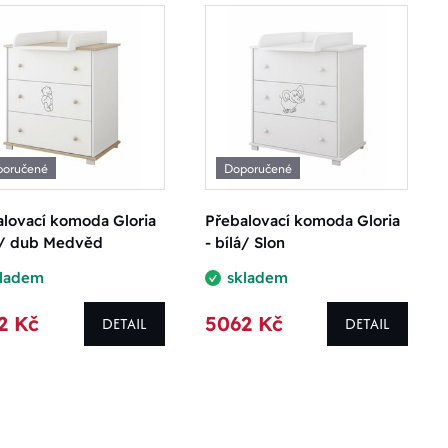
poručené
Doporučené
lovací komoda Gloria
Přebalovací komoda Gloria
lá/ dub Medvěd
- bílá/ Slon
kladem
skladem
2 Kč
5062 Kč
DETAIL
DETAIL