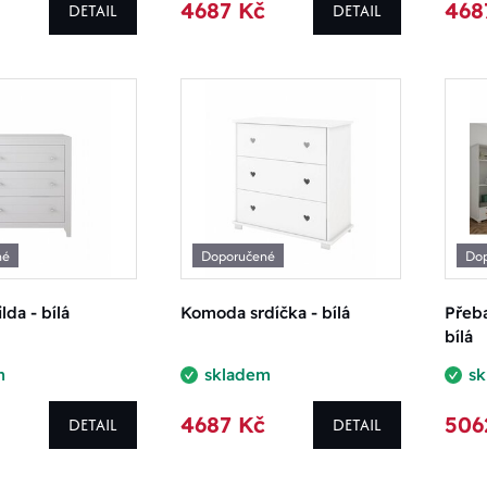
4687 Kč
468
DETAIL
DETAIL
štítku
ovinka
kce
oporučujeme
né
Doporučené
Do
oprodej
da - bílá
Komoda srdíčka - bílá
Přeba
bílá
m
skladem
s
4687 Kč
506
DETAIL
DETAIL