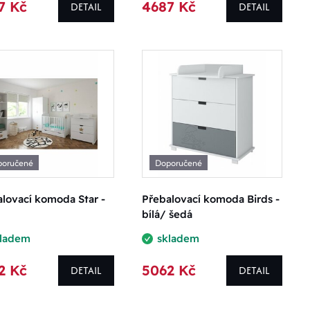
7 Kč
4687 Kč
DETAIL
DETAIL
poručené
Doporučené
lovací komoda Star -
Přebalovací komoda Birds -
bílá/ šedá
kladem
skladem
2 Kč
5062 Kč
DETAIL
DETAIL