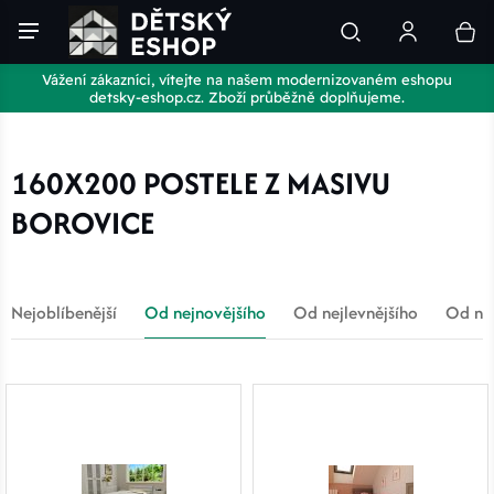
Vážení zákazníci, vítejte na našem modernizovaném eshopu
detsky-eshop.cz. Zboží průběžně doplňujeme.
160X200 POSTELE Z MASIVU
BOROVICE
Nejoblíbenější
Od nejnovějšího
Od nejlevnějšího
Od nej