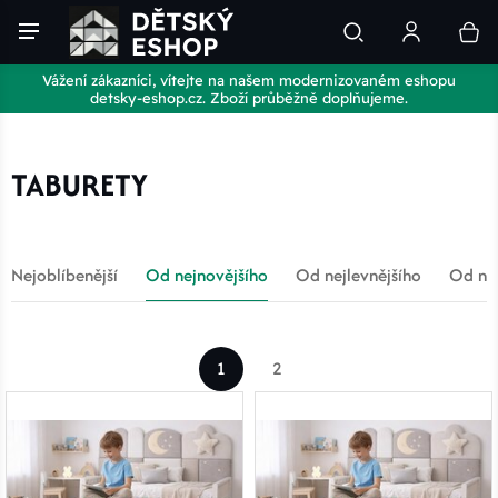
Vážení zákazníci, vítejte na našem modernizovaném eshopu
detsky-eshop.cz. Zboží průběžně doplňujeme.
TABURETY
Nejoblíbenější
Od nejnovějšího
Od nejlevnějšího
Od nej
1
2