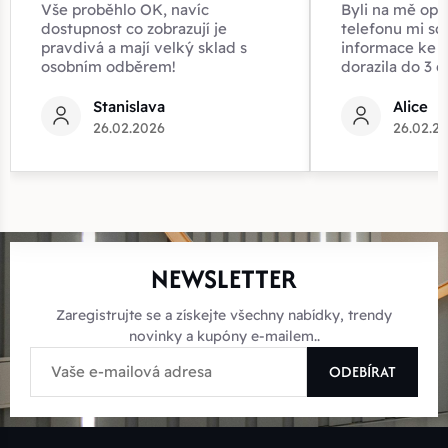
Vše proběhlo OK, navíc
Byli na mě opr
dostupnost co zobrazují je
telefonu mi sd
pravdivá a mají velký sklad s
informace ke z
osobním odběrem!
dorazila do 3 d
Stanislava
Alice
26.02.2026
26.02.2
NEWSLETTER
Zaregistrujte se a získejte všechny nabídky, trendy
novinky a kupóny e-mailem..
ODEBÍRAT