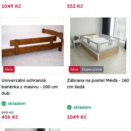
1049 Kč
552 Kč
Akce
Akce
Doporučené
Univerzální ochranná
Zábrana na postel Méďa - 160
bariérka z masivu - 100 cm
cm šedá
dub
skladem
skladem
543 Kč
456 Kč
1049 Kč