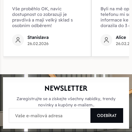
Vše proběhlo OK, navíc
Byli na mě opr
dostupnost co zobrazují je
telefonu mi sd
pravdivá a mají velký sklad s
informace ke z
osobním odběrem!
dorazila do 3 d
Stanislava
Alice
26.02.2026
26.02.2
NEWSLETTER
Zaregistrujte se a získejte všechny nabídky, trendy
novinky a kupóny e-mailem..
ODEBÍRAT