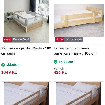
Akce
Doporučené
Akce
Doporučené
Zábrana na postel Méďa - 180
Univerzální ochranná
cm šedá
bariérka z masivu 100 cm
skladem
skladem
507 Kč
1049 Kč
426 Kč