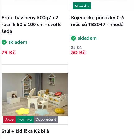
Novinka
Froté bavlněný 500g/m2
Kojenecké ponožky 0-6
ručník 50 x 100 cm - světle
měsíců TBS047 - hnědá
šedá
skladem
skladem
36 Kč
79 Kč
30 Kč
Akce
Novinka
Doporučené
Stůl + židlička K2 bílá