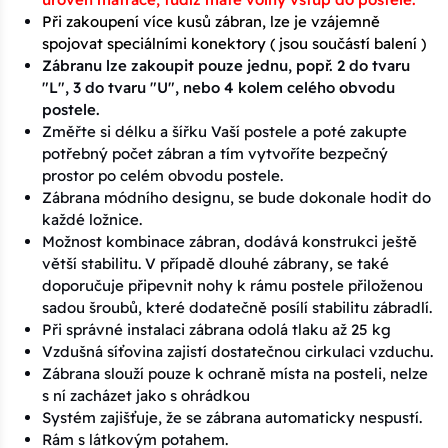
Při zakoupení více kusů zábran, lze je vzájemně
spojovat speciálními konektory ( jsou součástí balení )
Zábranu lze zakoupit pouze jednu, popř. 2 do tvaru
"L", 3 do tvaru "U", nebo 4 kolem celého obvodu
postele.
Změřte si délku a šířku Vaší postele a poté zakupte
potřebný počet zábran a tím vytvoříte bezpečný
prostor po celém obvodu postele.
Zábrana módního designu, se bude dokonale hodit do
každé ložnice.
Možnost kombinace zábran, dodává konstrukci ještě
větší stabilitu. V případě dlouhé zábrany, se také
doporučuje připevnit nohy k rámu postele přiloženou
sadou šroubů, které dodatečně posílí stabilitu zábradlí.
Při správné instalaci zábrana odolá tlaku až 25 kg
Vzdušná síťovina zajistí dostatečnou cirkulaci vzduchu.
Zábrana slouží pouze k ochraně místa na posteli, nelze
s ní zacházet jako s ohrádkou
Systém zajišťuje, že se zábrana automaticky nespustí.
Rám s látkovým potahem.