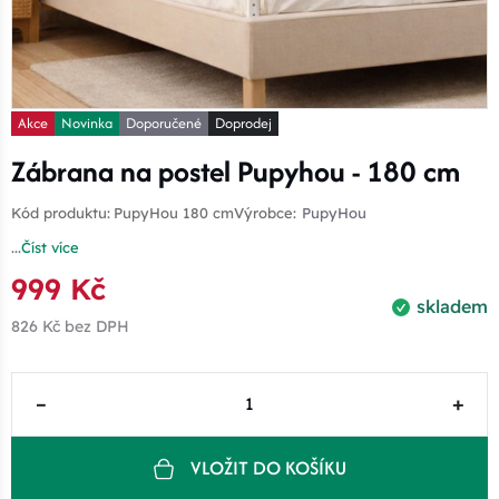
Akce
Novinka
Doporučené
Doprodej
Zábrana na postel Pupyhou - 180 cm
Kód produktu:
PupyHou 180 cm
Výrobce:
PupyHou
...
Číst více
999 Kč
skladem
826 Kč
bez DPH
–
+
VLOŽIT DO KOŠÍKU