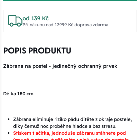
od 139 Kč
Při nákupu nad 12999 Kč doprava zdarma
POPIS PRODUKTU
Zábrana na postel - jedinečný ochranný prvek
Délka 180 cm
Zábrana eliminuje riziko pádu dítěte z okraje postele,
díky čemuž noc proběhne hladce a bez stresu.
Stiskem tlačítka, jednoduše zábranu stáhnete pod
úroveň matrace, tudíž máte volný vstup do postele.