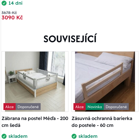
14 dní
3678 Kč
3090 Kč
SOUVISEJÍCÍ
Akce
Doporučené
Akce
Novinka
Doporučené
Zábrana na postel Méďa - 200
Zásuvná ochranná barierka
cm šedá
do postele - 60 cm
skladem
skladem