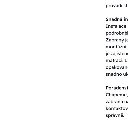
provádí st
Snadná in
Instalace 
podrobné
Zábrany je
montážní 
je zajišt
matraci. L
opakovaně
snadno ulo
Poradenst
Chápeme, ž
zábrana n
kontaktov
správně.