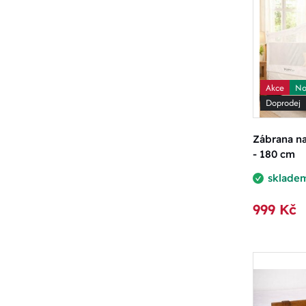
Akce
No
Doprodej
Zábrana n
- 180 cm
sklade
999 Kč