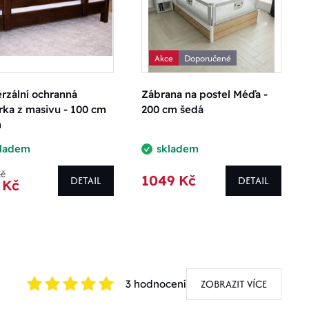
Akce
Doporučené
rzální ochranná
Zábrana na postel Méďa -
rka z masivu - 100 cm
200 cm šedá
h
kladem
skladem
Kč
1049 Kč
DETAIL
DETAIL
 Kč
ZOBRAZIT VÍCE
3 hodnocení