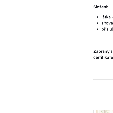
Složení:
látka 
síťova
příslu
Zábrany s
certifiká