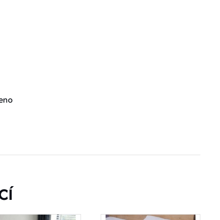
čeno
CÍ