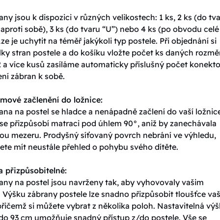
ny jsou k dispozici v různých velikostech: 1 ks, 2 ks (do tv
aproti sobě), 3 ks (do tvaru “U”) nebo 4 ks (po obvodu celé
Lze je uchytit na téměř jakýkoli typ postele. Při objednání si
ky stran postele a do košíku vložte počet ks daných rozmě
2 a více kusů zasíláme automaticky příslušný počet konekt
ní zábran k sobě.
mové začlenění do ložnice:
na na postel se hladce a nenápadně začlení do vaší ložnic
se přizpůsobí matraci pod úhlem 90°, aniž by zanechávala
ou mezeru. Prodyšný síťovaný povrch nebrání ve výhledu,
ete mít neustále přehled o pohybu svého dítěte.
 a přizpůsobitelné:
any na postel jsou navrženy tak, aby vyhovovaly vašim
 Výšku zábrany postele lze snadno přizpůsobit tloušťce vaš
řičemž si můžete vybrat z několika poloh. Nastavitelná vý
do 93 cm umožňuje snadný přístup z/do postele. Vše se