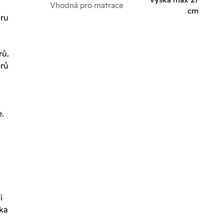
Vhodná pro matrace
cm
aru
rů.
orů
e.
í
ška