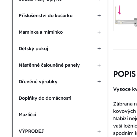
Příslušenství do kočárku
Maminka a miminko
Dětský pokoj
Nástěnné čalouněné panely
POPIS
Dřevěné výrobky
Vysoce kv
Doplňky do domácnosti
Zábrana na
kovových t
Mazlíčci
Nabízí ne
vaší ložn
VÝPRODEJ
spodním k