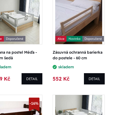
ce
Doporučené
Akce
Novinka
Doporučené
na na postel Méďa -
Zásuvná ochranná barierka
cm šedá
do postele - 60 cm
kladem
skladem
9 Kč
552 Kč
DETAIL
DETAIL
-16%