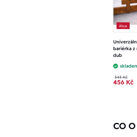
Akce
Univerzáln
bariérka z
dub
sklade
543 Kč
456 Kč
CO O 