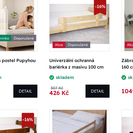
-16%
vinka
Doporučené
Akce
Doporučené
Ak
a postel Pupyhou
Univerzální ochranná
Zábra
bariérka z masivu 100 cm
160 
m
skladem
s
507 Kč
104
DETAIL
DETAIL
426 Kč
-16%