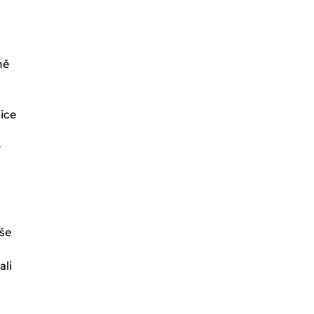
ně
ice
t
aše
ali