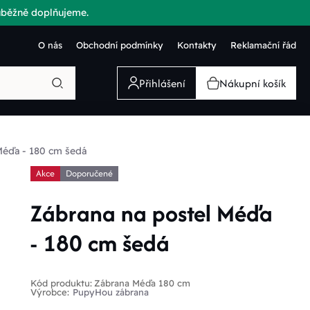
růběžně doplňujeme.
O nás
Obchodní podmínky
Kontakty
Reklamační řád
Přihlášení
Nákupní košík
Méďa - 180 cm šedá
Akce
Doporučené
Zábrana na postel Méďa
- 180 cm šedá
Kód produktu:
Zábrana Méďa 180 cm
Výrobce:
PupyHou zábrana