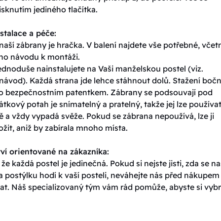
isknutím jediného tlačítka.
stalace a péče:
naší zábrany je hračka. V balení najdete vše potřebné, včet
ho návodu k montáži.
dnoduše nainstalujete na Vaši manželskou postel (viz.
návod). Každá strana jde lehce stáhnout dolů. Stažení bočn
ěno bezpečnostním patentkem. Zábrany se podsouvají pod
átkový potah je snímatelný a pratelný, takže jej lze používa
 a vždy vypadá svěže. Pokud se zábrana nepoužívá, lze ji
žit, aniž by zabírala mnoho místa.
ví orientované na zákazníka:
e každá postel je jedinečná. Pokud si nejste jisti, zda se n
a postýlku hodí k vaší posteli, neváhejte nás před nákupem
at. Náš specializovaný tým vám rád pomůže, abyste si vybr