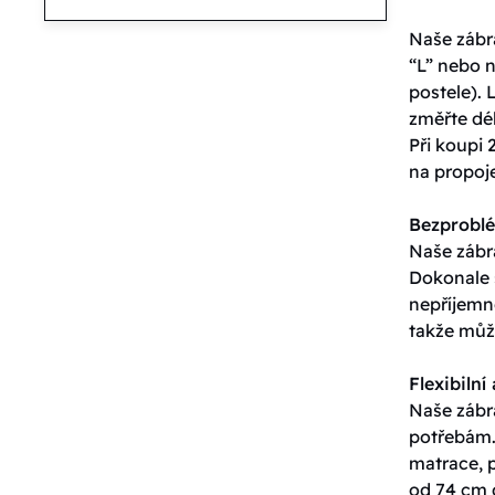
Naše zábra
“L” nebo n
postele). 
změřte dél
Při koupi 
na propoje
Bezproblé
Naše zábra
Dokonale 
nepříjemn
takže můž
Flexibilní
Naše zábr
potřebám.
matrace, p
od 74 cm 