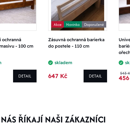
Akce
Novinka
Doporučené
í ochranná
Zásuvná ochranná barierka
Unive
 masivu - 100 cm
do postele - 110 cm
barié
ořec
m
skladem
s
543 
647 Kč
DETAIL
DETAIL
456
NÁS ŘÍKAJÍ NAŠI ZÁKAZNÍCI