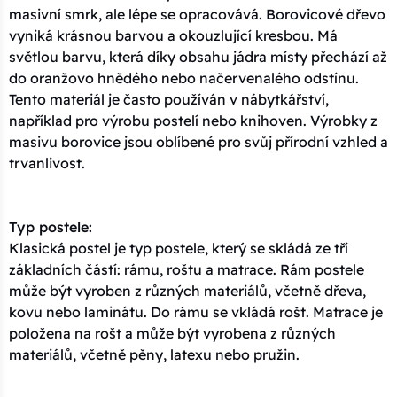
masivní smrk, ale lépe se opracovává. Borovicové dřevo
vyniká krásnou barvou a okouzlující kresbou. Má
světlou barvu, která díky obsahu jádra místy přechází až
do oranžovo hnědého nebo načervenalého odstínu.
Tento materiál je často používán v nábytkářství,
například pro výrobu postelí nebo knihoven. Výrobky z
masivu borovice jsou oblíbené pro svůj přírodní vzhled a
trvanlivost.
Typ postele:
Klasická postel je typ postele, který se skládá ze tří
základních částí: rámu, roštu a matrace. Rám postele
může být vyroben z různých materiálů, včetně dřeva,
kovu nebo laminátu. Do rámu se vkládá rošt. Matrace je
položena na rošt a může být vyrobena z různých
materiálů, včetně pěny, latexu nebo pružin.