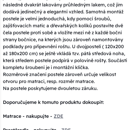
následně dvakrát lakovány průhledným lakem, což jim
dodává jedinečný a elegantní vzhled. Samotná montáž
postele je velmi jednoduchá, kdy pomocí šroubů,
zajišťovacích matic a dřevařských kolíků postavíte dvě
čela postele proti sobě a vložíte mezi ně z každé boční
strany bočnice, na kterých jsou zároveň namontovány
podklady pro připevnění roštu. U dvojpostelí ( 120x200
až 180x200 cm) se ještě vkládá tzv. pátá středová noha,
která středem postele podpírá v polovině rošty. Součástí
kompletu šroubení je i montážní klička.
Rozměrové značení postele zároveň určuje velikost
otvoru pro matraci, resp. rozměr matrace.
Na postele poskytujeme dvouletou záruku.
Doporučujeme k tomuto produktu dokoupit:
Matrace - nakupujte -
ZDE