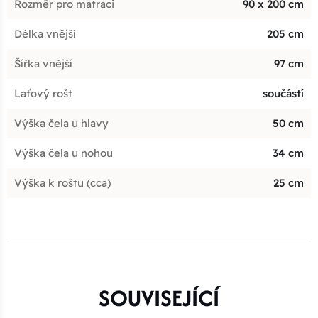
Rozměr pro matraci
90 x 200 cm
Délka vnější
205 cm
Šířka vnější
97 cm
Laťový rošt
součástí
Výška čela u hlavy
50 cm
Výška čela u nohou
34 cm
Výška k roštu (cca)
25 cm
SOUVISEJÍCÍ