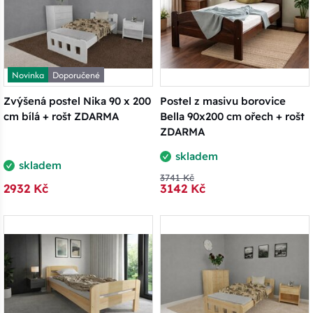
Novinka
Doporučené
Zvýšená postel Nika 90 x 200
Postel z masivu borovice
cm bílá + rošt ZDARMA
Bella 90x200 cm ořech + rošt
ZDARMA
skladem
skladem
3741 Kč
2932 Kč
3142 Kč