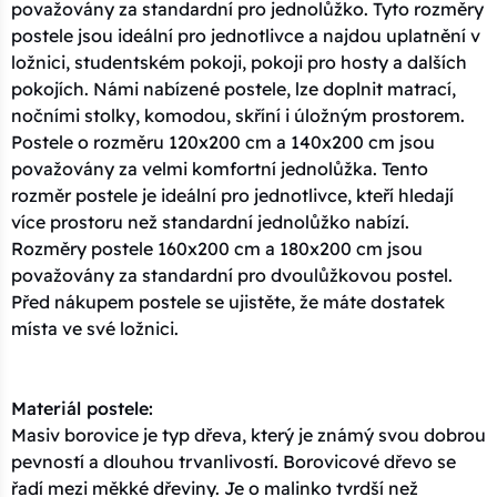
považovány za standardní pro jednolůžko. Tyto rozměry
postele jsou ideální pro jednotlivce a najdou uplatnění v
ložnici, studentském pokoji, pokoji pro hosty a dalších
pokojích. Námi nabízené postele, lze doplnit matrací,
nočními stolky, komodou, skříní i úložným prostorem.
Postele o rozměru 120x200 cm a 140x200 cm jsou
považovány za velmi komfortní jednolůžka. Tento
rozměr postele je ideální pro jednotlivce, kteří hledají
více prostoru než standardní jednolůžko nabízí.
Rozměry postele 160x200 cm a 180x200 cm jsou
považovány za standardní pro dvoulůžkovou postel.
Před nákupem postele se ujistěte, že máte dostatek
místa ve své ložnici.
Materiál postele:
Masiv borovice je typ dřeva, který je známý svou dobrou
pevností a dlouhou trvanlivostí. Borovicové dřevo se
řadí mezi měkké dřeviny. Je o malinko tvrdší než