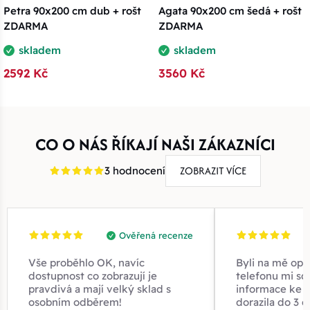
Petra 90x200 cm dub + rošt
Agata 90x200 cm šedá + rošt
ZDARMA
ZDARMA
skladem
skladem
2592 Kč
3560 Kč
CO O NÁS ŘÍKAJÍ NAŠI ZÁKAZNÍCI
ZOBRAZIT VÍCE
3 hodnocení
Ověřená recenze
Vše proběhlo OK, navíc
Byli na mě opr
dostupnost co zobrazují je
telefonu mi sd
pravdivá a mají velký sklad s
informace ke z
osobním odběrem!
dorazila do 3 d