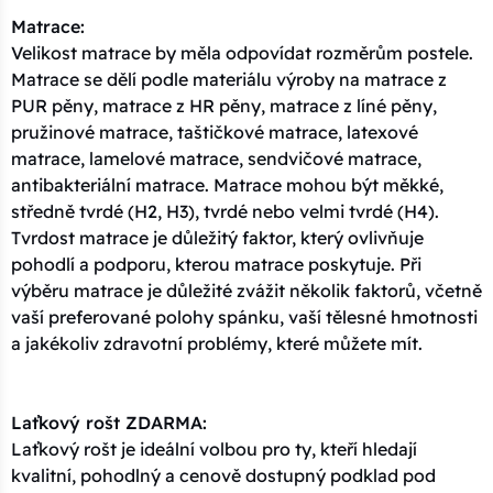
Matrace:
Velikost matrace by měla odpovídat rozměrům postele.
Matrace se dělí podle materiálu výroby na matrace z
PUR pěny, matrace z HR pěny, matrace z líné pěny,
pružinové matrace, taštičkové matrace, latexové
matrace, lamelové matrace, sendvičové matrace,
antibakteriální matrace. Matrace mohou být měkké,
středně tvrdé (H2, H3), tvrdé nebo velmi tvrdé (H4).
Tvrdost matrace je důležitý faktor, který ovlivňuje
pohodlí a podporu, kterou matrace poskytuje. Při
výběru matrace je důležité zvážit několik faktorů, včetně
vaší preferované polohy spánku, vaší tělesné hmotnosti
a jakékoliv zdravotní problémy, které můžete mít.
Laťkový rošt ZDARMA:
Laťkový rošt je ideální volbou pro ty, kteří hledají
kvalitní, pohodlný a cenově dostupný podklad pod