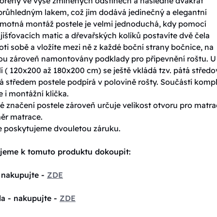
ořeny ve výše zmíněných odstínech a následně dvakrát
průhledným lakem, což jim dodává jedinečný a elegantní
amotná montáž postele je velmi jednoduchá, kdy pomocí
jišťovacích matic a dřevařských kolíků postavíte dvě čela
oti sobě a vložíte mezi ně z každé boční strany bočnice, na
sou zároveň namontovány podklady pro připevnění roštu. U
í ( 120x200 až 180x200 cm) se ještě vkládá tzv. pátá středo
á středem postele podpírá v polovině rošty. Součástí komp
e i montážní klička.
 značení postele zároveň určuje velikost otvoru pro matrac
měr matrace.
e poskytujeme dvouletou záruku.
jeme k tomuto produktu dokoupit:
 nakupujte -
ZDE
la - nakupujte -
ZDE