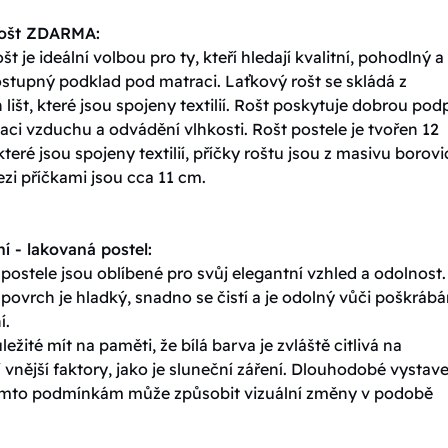
rošt ZDARMA:
št je ideální volbou pro ty, kteří hledají kvalitní, pohodlný a
stupný podklad pod matraci. Laťkový rošt se skládá z
lišt, které jsou spojeny textilií. Rošt poskytuje dobrou pod
ulaci vzduchu a odvádění vlhkosti. Rošt postele je tvořen 12
které jsou spojeny textilií, příčky roštu jsou z masivu borovi
zi příčkami jsou cca 11 cm.
í - lakovaná postel:
ostele jsou oblíbené pro svůj elegantní vzhled a odolnost.
ovrch je hladký, snadno se čistí a je odolný vůči poškrábá
í.
ležité mít na paměti, že bílá barva je zvláště citlivá na
vnější faktory, jako je sluneční záření. Dlouhodobé vystave
ěmto podmínkám může způsobit vizuální změny v podobě
.