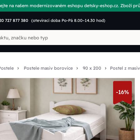
vítejte na našem modernizovaném eshopu detsky-eshop.cz. Zboží p
20 727 877 380
(otevírací doba Po-Pá 8.00–14.30 hod)
Postele
Postele masiv borovice
90 x 200
Postel z masi
-16%