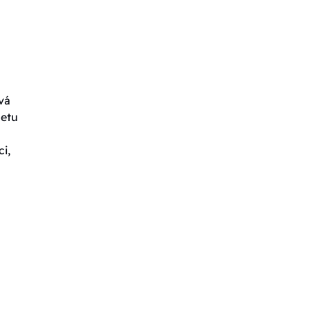
vá
letu
i,