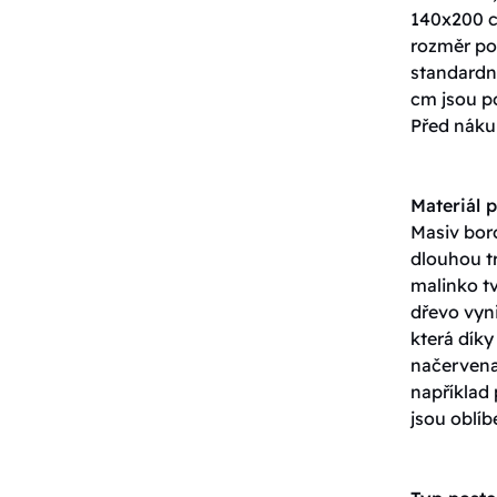
140x200 c
rozměr pos
standardn
cm jsou p
Před nákup
Materiál p
Masiv boro
dlouhou tr
malinko tv
dřevo vyn
která dík
načervenal
například
jsou oblíb