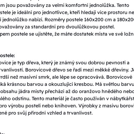
m jsou považovány za velmi komfortní jednolůžka. Tento
tele je ideální pro jednotlivce, kteří hledají více prostoru n
í jednolůžko nabízí. Rozměry postele 160x200 cm a 180x20
ovažovány za standardní pro dvoulůžkovou postel.
em postele se ujistěte, že máte dostatek místa ve své ložni
ostele:
vice je typ dřeva, který je známý svou dobrou pevností a
vanlivostí. Borovicové dřevo se řadí mezi měkké dřeviny. J
rdší než masivní smrk, ale lépe se opracovává. Borovicové
iká krásnou barvou a okouzlující kresbou. Má světlou barvu
y obsahu jádra místy přechází až do oranžovo hnědého neb
ého odstínu. Tento materiál je často používán v nábytkářst
 pro výrobu postelí nebo knihoven. Výrobky z masivu borov
ené pro svůj přírodní vzhled a trvanlivost.