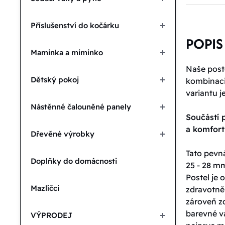
Příslušenství do kočárku
POPIS
Maminka a miminko
Naše poste
Dětský pokoj
kombinaci 
variantu j
Nástěnné čalouněné panely
Součástí p
a komfor
Dřevěné výrobky
Tato pevná
Doplňky do domácnosti
25 - 28 mm
Postel je
Mazlíčci
zdravotně
zároveň zd
barevné va
VÝPRODEJ