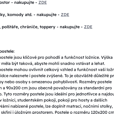
ostor - nakupujte -
ZDE
lky, komody atd. - nakupujte -
ZDE
, polštáře, chrániče, toppery - nakupujte -
ZDE
ostele:
stele jsou klíčové pro pohodlí a funkčnost ložnice. Výška
 měla být taková, abyste mohli snadno vstávat a lehat.
ostele mohou ovlivnit celkový vzhled a funkčnost vaší ložn
ídce naleznete i postele zvýšené. To je obzvláště důležité p
oby nebo osoby s omezenou pohyblivostí. Rozměry postele
 a 90x200 cm jsou obecně považovány za standardní pro
. Tyto rozměry postele jsou ideální pro jednotlivce a najdo
v ložnici, studentském pokoji, pokoji pro hosty a dalších
Námi nabízené postele, lze doplnit matrací, nočními stolky,
skříní i úložným prostorem. Postele o rozměru 120x200 cm