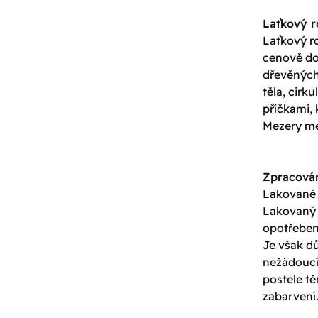
Laťkový 
Laťkový ro
cenově do
dřevěných 
těla, cirk
příčkami, 
Mezery me
Zpracován
Lakované p
Lakovaný p
opotřeben
Je však dů
nežádoucí 
postele t
zabarvení