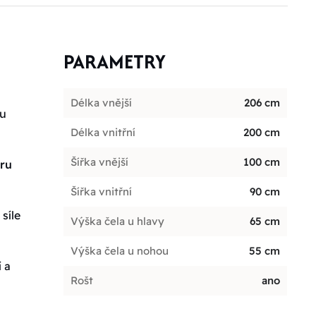
PARAMETRY
Délka vnější
206 cm
ou
Délka vnitřní
200 cm
Šířka vnější
100 cm
oru
Šířka vnitřní
90 cm
síle
Výška čela u hlavy
65 cm
Výška čela u nohou
55 cm
 a
Rošt
ano