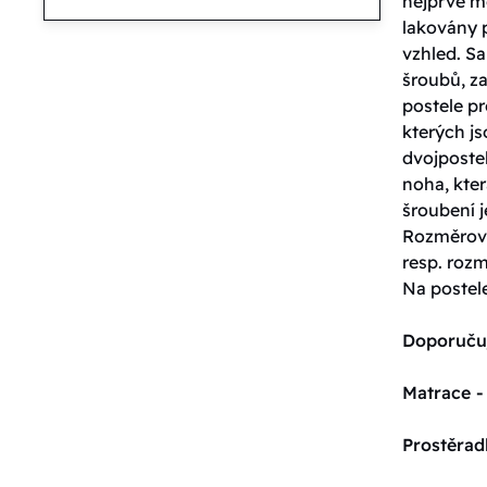
nejprve m
lakovány 
vzhled. S
šroubů, za
postele pr
kterých j
dvojpostel
noha, kter
šroubení j
Rozměrové
resp. roz
Na postel
Doporuču
Matrace -
Prostěrad