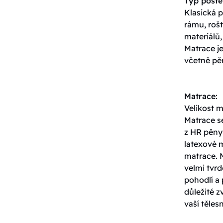
Typ poste
Klasická p
rámu, roš
materiálů,
Matrace j
včetně pěn
Matrace:
Velikost 
Matrace s
z HR pěny,
latexové 
matrace. 
velmi tvrd
pohodlí a 
důležité z
vaší těles