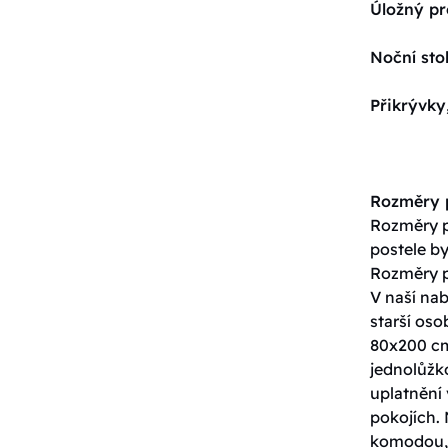
Úložný pr
Noční sto
Přikrývky
Rozměry p
Rozměry po
postele by
Rozměry p
V naší nab
starší os
80x200 cm
jednolůžko
uplatnění 
pokojích. 
komodou, 