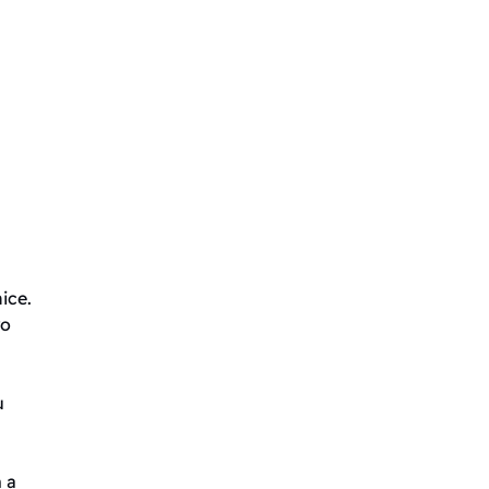
ice.
ro
u
 a