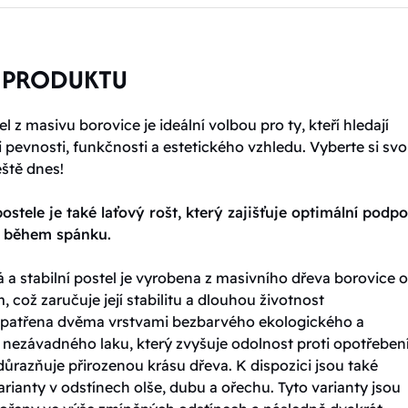
 PRODUKTU
l z masivu borovice je ideální volbou pro ty, kteří hledají
pevnosti, funkčnosti a estetického vzhledu. Vyberte si sv
eště dnes!
ostele je také laťový rošt, který zajišťuje optimální podp
t během spánku.
 a stabilní postel je vyrobena z masivního dřeva borovice o 
, což zaručuje její stabilitu a dlouhou životnost
 opatřena dvěma vrstvami bezbarvého ekologického a
 nezávadného laku, který zvyšuje odolnost proti opotřebení
ůrazňuje přirozenou krásu dřeva. K dispozici jsou také
rianty v odstínech olše, dubu a ořechu. Tyto varianty jsou