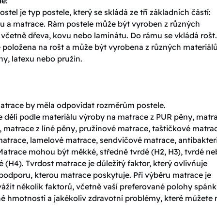
le:
ostel je typ postele, který se skládá ze tří základních částí:
tu a matrace. Rám postele může být vyroben z různých
 včetně dřeva, kovu nebo laminátu. Do rámu se vkládá rošt.
e položena na rošt a může být vyrobena z různých materiálů
y, latexu nebo pružin.
matrace by měla odpovídat rozměrům postele.
e dělí podle materiálu výroby na matrace z PUR pěny, matr
 matrace z líné pěny, pružinové matrace, taštičkové matra
matrace, lamelové matrace, sendvičové matrace, antibakteri
Matrace mohou být měkké, středně tvrdé (H2, H3), tvrdé n
é (H4). Tvrdost matrace je důležitý faktor, který ovlivňuje
podporu, kterou matrace poskytuje. Při výběru matrace je
vážit několik faktorů, včetně vaší preferované polohy spánk
né hmotnosti a jakékoliv zdravotní problémy, které můžete 