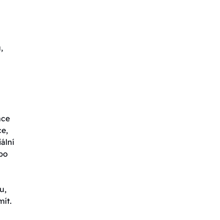
,
ace
ce,
ální
ebo
u,
mít.