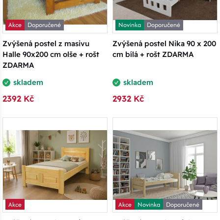
Akce
Doporučené
Novinka
Doporučené
Zvýšená postel z masivu
Zvýšená postel Nika 90 x 200
Halle 90x200 cm olše + rošt
cm bílá + rošt ZDARMA
ZDARMA
skladem
skladem
2392 Kč
2932 Kč
Akce
Akce
Novinka
Doporučené