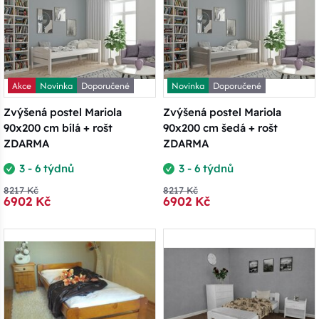
Akce
Novinka
Doporučené
Novinka
Doporučené
Zvýšená postel Mariola
Zvýšená postel Mariola
90x200 cm bílá + rošt
90x200 cm šedá + rošt
ZDARMA
ZDARMA
3 - 6 týdnů
3 - 6 týdnů
8217 Kč
8217 Kč
6902 Kč
6902 Kč