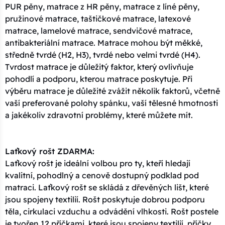
PUR pěny, matrace z HR pěny, matrace z líné pěny,
pružinové matrace, taštičkové matrace, latexové
matrace, lamelové matrace, sendvičové matrace,
antibakteriální matrace. Matrace mohou být měkké,
středně tvrdé (H2, H3), tvrdé nebo velmi tvrdé (H4).
Tvrdost matrace je důležitý faktor, který ovlivňuje
pohodlí a podporu, kterou matrace poskytuje. Při
výběru matrace je důležité zvážit několik faktorů, včetně
vaší preferované polohy spánku, vaší tělesné hmotnosti
a jakékoliv zdravotní problémy, které můžete mít.
Laťkový rošt ZDARMA:
Laťkový rošt je ideální volbou pro ty, kteří hledají
kvalitní, pohodlný a cenově dostupný podklad pod
matraci. Laťkový rošt se skládá z dřevěných lišt, které
jsou spojeny textilií. Rošt poskytuje dobrou podporu
těla, cirkulaci vzduchu a odvádění vlhkosti. Rošt postele
je tvořen 12 příčkami, které jsou spojeny textilií, příčky