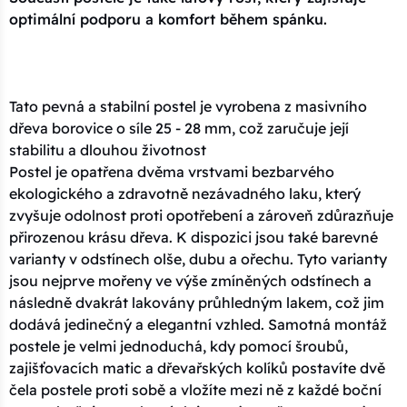
optimální podporu a komfort během spánku.
Tato pevná a stabilní postel je vyrobena z masivního
dřeva borovice o síle 25 - 28 mm, což zaručuje její
stabilitu a dlouhou životnost
Postel je opatřena dvěma vrstvami bezbarvého
ekologického a zdravotně nezávadného laku, který
zvyšuje odolnost proti opotřebení a zároveň zdůrazňuje
přirozenou krásu dřeva. K dispozici jsou také barevné
varianty v odstínech olše, dubu a ořechu. Tyto varianty
jsou nejprve mořeny ve výše zmíněných odstínech a
následně dvakrát lakovány průhledným lakem, což jim
dodává jedinečný a elegantní vzhled. Samotná montáž
postele je velmi jednoduchá, kdy pomocí šroubů,
zajišťovacích matic a dřevařských kolíků postavíte dvě
čela postele proti sobě a vložíte mezi ně z každé boční