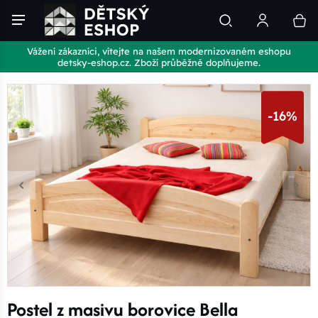
Vážení zákazníci, vítejte na našem modernizovaném eshopu
detsky-eshop.cz. Zboží průběžně doplňujeme.
-16%
Postel z masivu borovice Bella