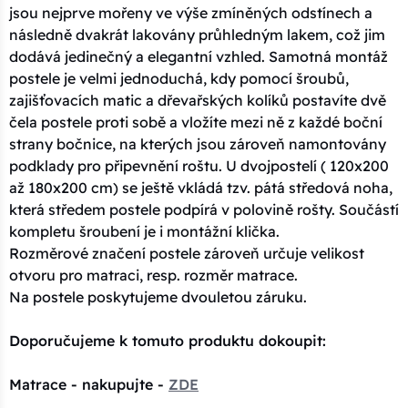
jsou nejprve mořeny ve výše zmíněných odstínech a
následně dvakrát lakovány průhledným lakem, což jim
dodává jedinečný a elegantní vzhled. Samotná montáž
postele je velmi jednoduchá, kdy pomocí šroubů,
zajišťovacích matic a dřevařských kolíků postavíte dvě
čela postele proti sobě a vložíte mezi ně z každé boční
strany bočnice, na kterých jsou zároveň namontovány
podklady pro připevnění roštu. U dvojpostelí ( 120x200
až 180x200 cm) se ještě vkládá tzv. pátá středová noha,
která středem postele podpírá v polovině rošty. Součástí
kompletu šroubení je i montážní klička.
Rozměrové značení postele zároveň určuje velikost
otvoru pro matraci, resp. rozměr matrace.
Na postele poskytujeme dvouletou záruku.
Doporučujeme k tomuto produktu dokoupit:
Matrace - nakupujte -
ZDE