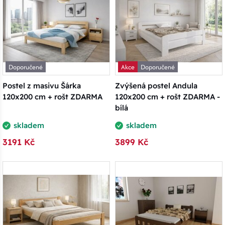
Doporučené
Akce
Doporučené
Postel z masivu Šárka
Zvýšená postel Andula
120x200 cm + rošt ZDARMA
120x200 cm + rošt ZDARMA -
bílá
skladem
skladem
3191 Kč
3899 Kč