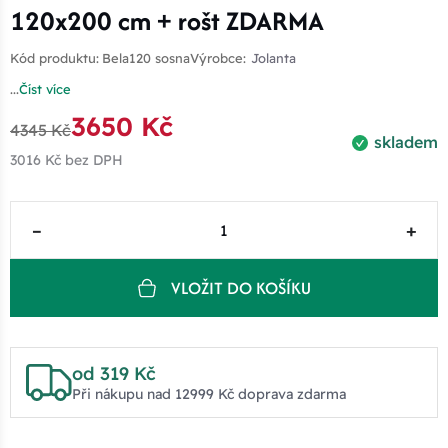
120x200 cm + rošt ZDARMA
Kód produktu:
Bela120 sosna
Výrobce:
Jolanta
...
Číst více
3650 Kč
4345 Kč
skladem
3016 Kč
bez DPH
–
+
VLOŽIT DO KOŠÍKU
od 319 Kč
Při nákupu nad 12999 Kč doprava zdarma