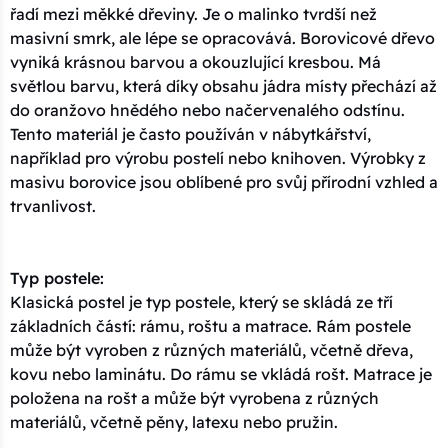
řadí mezi měkké dřeviny. Je o malinko tvrdší než
masivní smrk, ale lépe se opracovává. Borovicové dřevo
vyniká krásnou barvou a okouzlující kresbou. Má
světlou barvu, která díky obsahu jádra místy přechází až
do oranžovo hnědého nebo načervenalého odstínu.
Tento materiál je často používán v nábytkářství,
například pro výrobu postelí nebo knihoven. Výrobky z
masivu borovice jsou oblíbené pro svůj přírodní vzhled a
trvanlivost.
Typ postele:
Klasická postel je typ postele, který se skládá ze tří
základních částí: rámu, roštu a matrace. Rám postele
může být vyroben z různých materiálů, včetně dřeva,
kovu nebo laminátu. Do rámu se vkládá rošt. Matrace je
položena na rošt a může být vyrobena z různých
materiálů, včetně pěny, latexu nebo pružin.