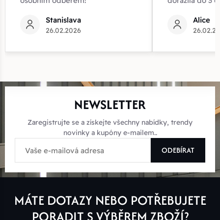
osobním odběrem!
dorazila do 3 d
Stanislava
Alice
26.02.2026
26.02.2
NEWSLETTER
Zaregistrujte se a získejte všechny nabídky, trendy
novinky a kupóny e-mailem..
ODEBÍRAT
MÁTE DOTAZY NEBO POTŘEBUJETE
PORADIT S VÝBĚREM ZBOŽÍ?