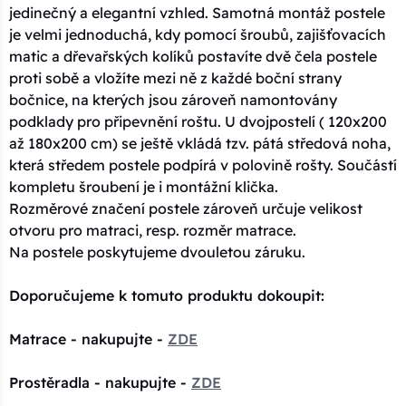
jedinečný a elegantní vzhled. Samotná montáž postele
je velmi jednoduchá, kdy pomocí šroubů, zajišťovacích
matic a dřevařských kolíků postavíte dvě čela postele
proti sobě a vložíte mezi ně z každé boční strany
bočnice, na kterých jsou zároveň namontovány
podklady pro připevnění roštu. U dvojpostelí ( 120x200
až 180x200 cm) se ještě vkládá tzv. pátá středová noha,
která středem postele podpírá v polovině rošty. Součástí
kompletu šroubení je i montážní klička.
Rozměrové značení postele zároveň určuje velikost
otvoru pro matraci, resp. rozměr matrace.
Na postele poskytujeme dvouletou záruku.
Doporučujeme k tomuto produktu dokoupit:
Matrace - nakupujte -
ZDE
Prostěradla - nakupujte -
ZDE