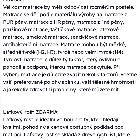
Velikost matrace by měla odpovídat rozměrům postele.
Matrace se dělí podle materiálu výroby na matrace z
PUR pěny, matrace z HR pěny, matrace z líné pěny,
pružinové matrace, taštičkové matrace, latexové
matrace, lamelové matrace, sendvičové matrace,
antibakteriální matrace. Matrace mohou být měkké,
středně tvrdé (H2, H3), tvrdé nebo velmi tvrdé (H4).
Tvrdost matrace je důležitý faktor, který ovlivňuje
pohodlí a podporu, kterou matrace poskytuje. Při
výběru matrace je důležité zvážit několik faktorů, včetně
vaší preferované polohy spánku, vaší tělesné hmotnosti
a jakékoliv zdravotní problémy, které můžete mít.
Laťkový rošt ZDARMA:
Laťkový rošt je ideální volbou pro ty, kteří hledají
kvalitní, pohodlný a cenově dostupný podklad pod
matraci. Laťkový rošt se skládá z dřevěných lišt, které