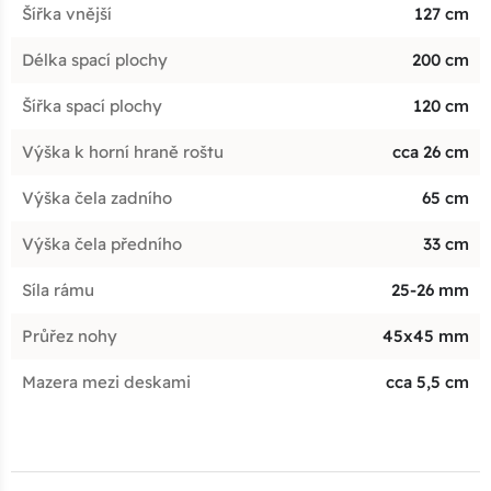
Šířka vnější
127 cm
Délka spací plochy
200 cm
Šířka spací plochy
120 cm
Výška k horní hraně roštu
cca 26 cm
Výška čela zadního
65 cm
Výška čela předního
33 cm
Síla rámu
25-26 mm
Průřez nohy
45x45 mm
Mazera mezi deskami
cca 5,5 cm