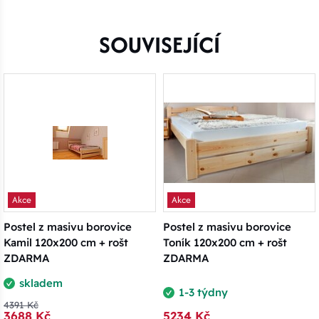
SOUVISEJÍCÍ
Akce
Akce
Postel z masivu borovice
Postel z masivu borovice
Kamil 120x200 cm + rošt
Toník 120x200 cm + rošt
ZDARMA
ZDARMA
skladem
1-3 týdny
4391 Kč
3688 Kč
5234 Kč