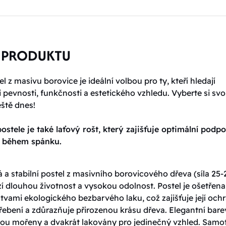
 PRODUKTU
l z masivu borovice je ideální volbou pro ty, kteří hledají
pevnosti, funkčnosti a estetického vzhledu. Vyberte si sv
eště dnes!
ostele je také laťový rošt, který zajišťuje optimální podp
t během spánku.
 a stabilní postel z masivního borovicového dřeva (síla 25-
í dlouhou životnost a vysokou odolnost. Postel je ošetřena
tvami ekologického bezbarvého laku, což zajišťuje její och
řebení a zdůrazňuje přirozenou krásu dřeva. Elegantní bar
jsou mořeny a dvakrát lakovány pro jedinečný vzhled. Samo