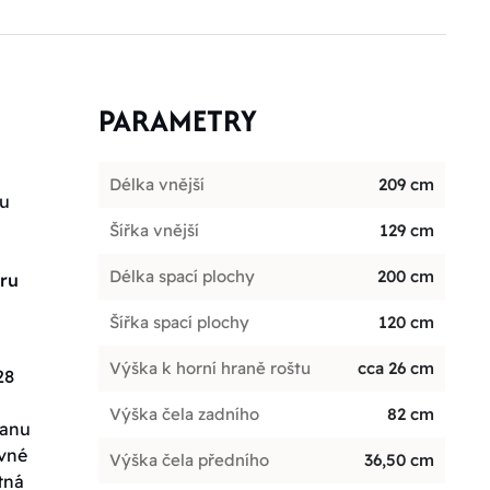
PARAMETRY
Délka vnější
209 cm
ou
Šířka vnější
129 cm
Délka spací plochy
200 cm
oru
Šířka spací plochy
120 cm
Výška k horní hraně roštu
cca 26 cm
28
Výška čela zadního
82 cm
ranu
evné
Výška čela předního
36,50 cm
tná