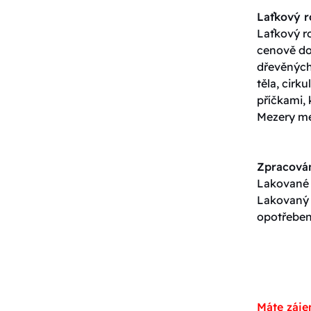
Laťkový 
Laťkový ro
cenově do
dřevěných 
těla, cirk
příčkami, 
Mezery me
Zpracován
Lakované p
Lakovaný p
opotřeben
Máte záje