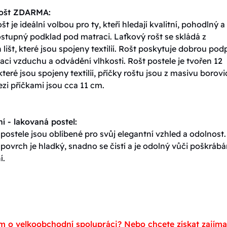
rošt ZDARMA:
št je ideální volbou pro ty, kteří hledají kvalitní, pohodlný a
stupný podklad pod matraci. Laťkový rošt se skládá z
lišt, které jsou spojeny textilií. Rošt poskytuje dobrou pod
ulaci vzduchu a odvádění vlhkosti. Rošt postele je tvořen 12
které jsou spojeny textilií, příčky roštu jsou z masivu borovi
zi příčkami jsou cca 11 cm.
í - lakovaná postel:
ostele jsou oblíbené pro svůj elegantní vzhled a odolnost.
ovrch je hladký, snadno se čistí a je odolný vůči poškrábá
í.
m o velkoobchodní spolupráci? Nebo chcete získat zajím