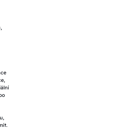
,
ace
ce,
ální
ebo
u,
mít.