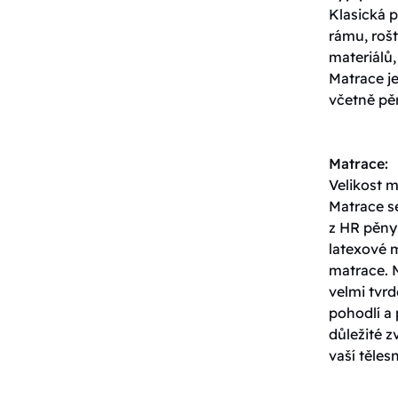
Klasická p
rámu, roš
materiálů,
Matrace j
včetně pěn
Matrace:
Velikost 
Matrace s
z HR pěny,
latexové 
matrace. 
velmi tvrd
pohodlí a 
důležité z
vaší těles