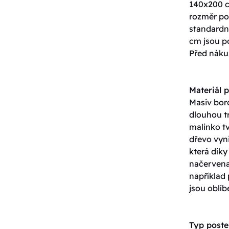
140x200 c
rozměr pos
standardn
cm jsou p
Před nákup
Materiál p
Masiv boro
dlouhou tr
malinko tv
dřevo vyn
která dík
načervenal
například
jsou oblíb
Typ poste