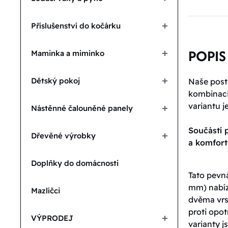
Příslušenství do kočárku
POPIS
Maminka a miminko
Dětský pokoj
Naše poste
kombinaci 
variantu j
Nástěnné čalouněné panely
Součástí p
Dřevěné výrobky
a komfor
Doplňky do domácnosti
Tato pevná
mm) nabíz
Mazlíčci
dvěma vrs
proti opot
VÝPRODEJ
varianty 