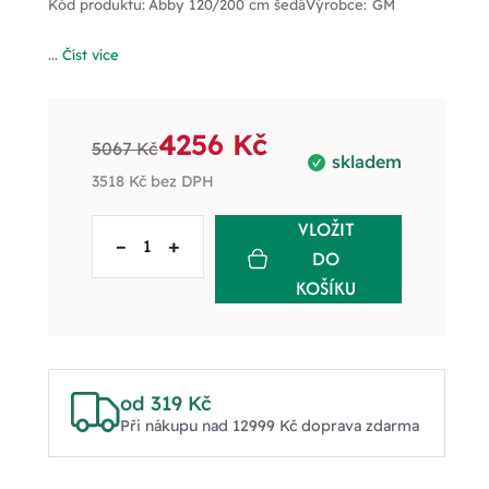
Kód produktu:
Abby 120/200 cm šedá
Výrobce:
GM
...
Číst více
4256 Kč
5067 Kč
skladem
3518 Kč
bez DPH
VLOŽIT
–
+
DO
KOŠÍKU
od 319 Kč
Při nákupu nad 12999 Kč doprava zdarma