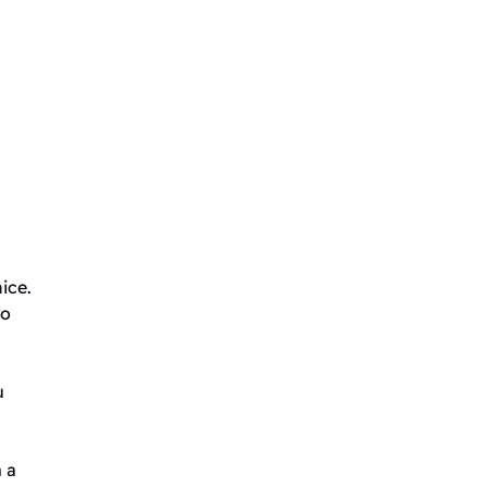
ice.
ro
u
 a