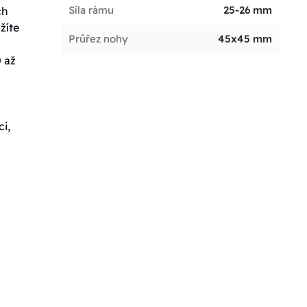
Síla rámu
25-26 mm
ch
žíte
Průřez nohy
45x45 mm
 až
i,