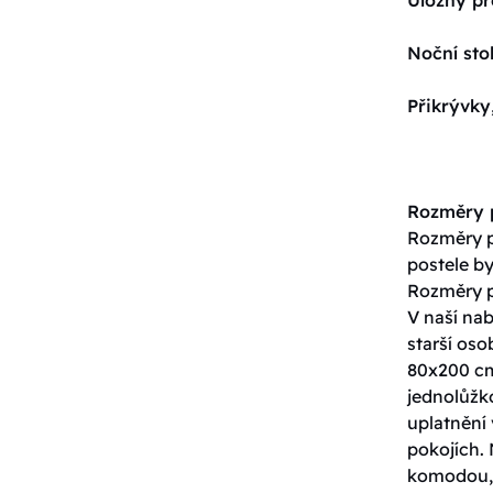
Noční sto
Přikrývky
Rozměry p
Rozměry po
postele by
Rozměry p
V naší nab
starší os
80x200 cm
jednolůžko
uplatnění 
pokojích. 
komodou, 