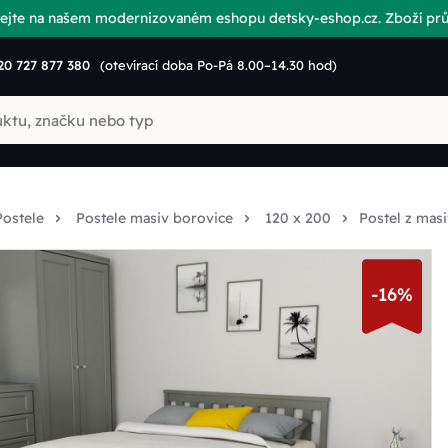
vítejte na našem modernizovaném eshopu detsky-eshop.cz. Zboží p
20 727 877 380
(otevírací doba Po-Pá 8.00–14.30 hod)
Postele
Postele masiv borovice
120 x 200
Postel z ma
-16%