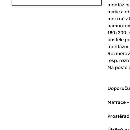
montáž po
matic a dř
mezi ně z 
namontová
180x200 cm
postele po
montážní k
Rozměrové
resp. roz
Na postel
Doporuču
Matrace -
Prostěrad
Úložný pr