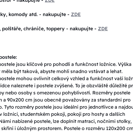
lky, komody atd. - nakupujte -
ZDE
, polštáře, chrániče, toppery - nakupujte -
ZDE
ostele:
stele jsou klíčové pro pohodlí a funkčnost ložnice. Výška
 měla být taková, abyste mohli snadno vstávat a lehat.
ostele mohou ovlivnit celkový vzhled a funkčnost vaší ložn
ídce naleznete i postele zvýšené. To je obzvláště důležité p
oby nebo osoby s omezenou pohyblivostí. Rozměry postele
 a 90x200 cm jsou obecně považovány za standardní pro
. Tyto rozměry postele jsou ideální pro jednotlivce a najdo
v ložnici, studentském pokoji, pokoji pro hosty a dalších
Námi nabízené postele, lze doplnit matrací, nočními stolky,
skříní i úložným prostorem. Postele o rozměru 120x200 cm