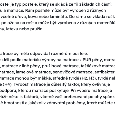
ostel je typ postele, který se skládá ze tří základních částí:
tu a matrace. Rám postele může být vyroben z různých
 včetně dřeva, kovu nebo laminátu. Do rámu se vkládá rošt.
e položena na rošt a může být vyrobena z různých materiálů
y, latexu nebo pružin.
matrace by měla odpovídat rozměrům postele.
e dělí podle materiálu výroby na matrace z PUR pěny, matr
 matrace z líné pěny, pružinové matrace, taštičkové matra
matrace, lamelové matrace, sendvičové matrace, antibakteri
Matrace mohou být měkké, středně tvrdé (H2, H3), tvrdé n
é (H4). Tvrdost matrace je důležitý faktor, který ovlivňuje
podporu, kterou matrace poskytuje. Při výběru matrace je
vážit několik faktorů, včetně vaší preferované polohy spánk
né hmotnosti a jakékoliv zdravotní problémy, které můžete 