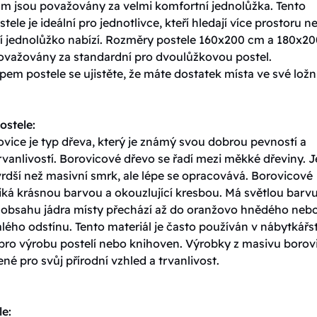
m jsou považovány za velmi komfortní jednolůžka. Tento
tele je ideální pro jednotlivce, kteří hledají více prostoru n
í jednolůžko nabízí. Rozměry postele 160x200 cm a 180x20
ovažovány za standardní pro dvoulůžkovou postel.
em postele se ujistěte, že máte dostatek místa ve své ložni
ostele:
vice je typ dřeva, který je známý svou dobrou pevností a
vanlivostí. Borovicové dřevo se řadí mezi měkké dřeviny. J
rdší než masivní smrk, ale lépe se opracovává. Borovicové
iká krásnou barvou a okouzlující kresbou. Má světlou barvu
y obsahu jádra místy přechází až do oranžovo hnědého neb
ého odstínu. Tento materiál je často používán v nábytkářst
 pro výrobu postelí nebo knihoven. Výrobky z masivu borov
ené pro svůj přírodní vzhled a trvanlivost.
le: