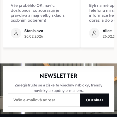
Vše proběhlo OK, navíc
Byli na mě opr
dostupnost co zobrazují je
telefonu mi sd
pravdivá a mají velký sklad s
informace ke z
osobním odběrem!
dorazila do 3 d
Stanislava
Alice
26.02.2026
26.02.2
NEWSLETTER
Zaregistrujte se a získejte všechny nabídky, trendy
novinky a kupóny e-mailem..
ODEBÍRAT