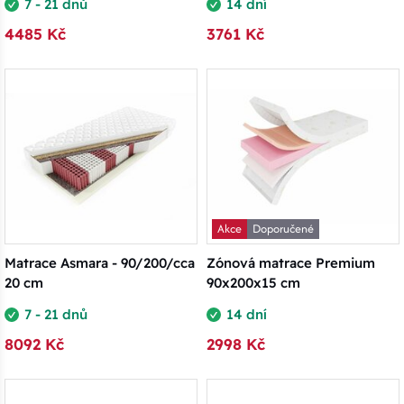
7 - 21 dnů
14 dní
4485 Kč
3761 Kč
Akce
Doporučené
Matrace Asmara - 90/200/cca
Zónová matrace Premium
20 cm
90x200x15 cm
7 - 21 dnů
14 dní
8092 Kč
2998 Kč