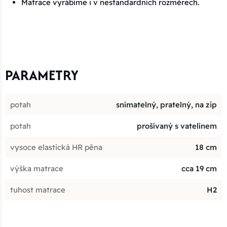
Matrace vyrábíme i v nestandardních rozměrech.
PARAMETRY
potah
snímatelný, pratelný, na zip
potah
prošívaný s vatelínem
vysoce elastická HR pěna
18 cm
výška matrace
cca 19 cm
tuhost matrace
H2