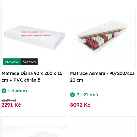
Novinka
Sestava
Matrace Diana 90 x 200 x 15
Matrace Asmara - 90/200/cca
cm + PVC chránič
20 cm
skladem
7 - 21 dnů
2329 Kč
2291 Kč
8092 Kč