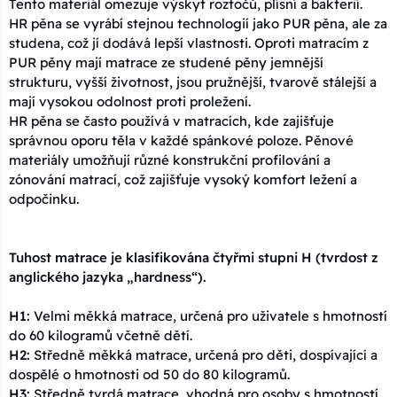
Tento materiál omezuje výskyt roztočů, plísní a bakterií.
HR pěna se vyrábí stejnou technologií jako PUR pěna, ale za
studena, což jí dodává lepší vlastnosti. Oproti matracím z
PUR pěny mají matrace ze studené pěny jemnější
strukturu, vyšší životnost, jsou pružnější, tvarově stálejší a
mají vysokou odolnost proti proležení.
HR pěna se často používá v matracích, kde zajišťuje
správnou oporu těla v každé spánkové poloze. Pěnové
materiály umožňují různé konstrukční profilování a
zónování matrací, což zajišťuje vysoký komfort ležení a
odpočinku.
Tuhost matrace je klasifikována čtyřmi stupni H (tvrdost z
anglického jazyka „hardness“).
H1:
Velmi měkká matrace, určená pro uživatele s hmotností
do 60 kilogramů včetně dětí.
H2:
Středně měkká matrace, určená pro děti, dospívající a
dospělé o hmotnosti od 50 do 80 kilogramů.
H3:
Středně tvrdá matrace, vhodná pro osoby s hmotností