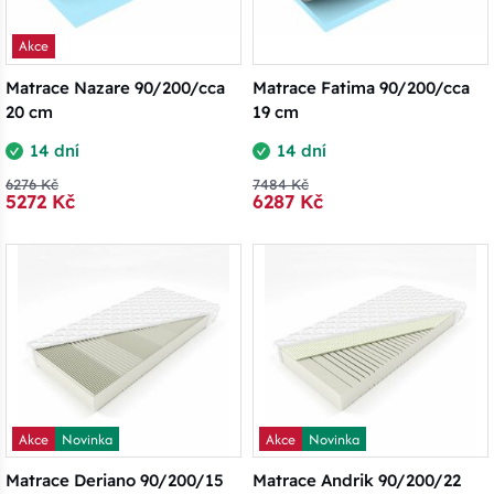
Akce
Matrace Nazare 90/200/cca
Matrace Fatima 90/200/cca
20 cm
19 cm
14 dní
14 dní
6276 Kč
7484 Kč
5272 Kč
6287 Kč
Akce
Novinka
Akce
Novinka
Matrace Deriano 90/200/15
Matrace Andrik 90/200/22