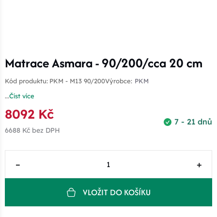
Matrace Asmara - 90/200/cca 20 cm
Kód produktu:
PKM - M13 90/200
Výrobce:
PKM
...
Číst více
8092 Kč
7 - 21 dnů
6688 Kč
bez DPH
–
+
VLOŽIT DO KOŠÍKU