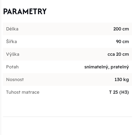
PARAMETRY
Délka
200 cm
Šířka
90 cm
Výška
cca 20 cm
Potah
snímatelný, pratelný
Nosnost
130 kg
Tuhost matrace
T 25 (H3)