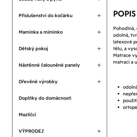
POPIS
Příslušenství do kočárku
Pohodlná, 
Maminka a miminko
odolná, tv
latexové p
Dětský pokoj
tělu, a vy
Matrace vy
matraci a 
Nástěnné čalouněné panely
Dřevěné výrobky
odoln
nepřen
Doplňky do domácnosti
použit
ortope
Mazlíčci
VÝPRODEJ