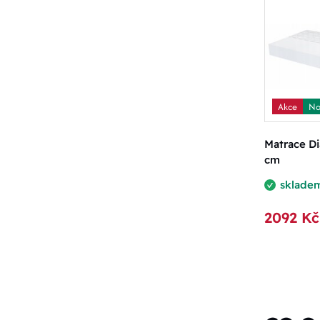
Akce
No
Matrace D
cm
sklade
2092 Kč