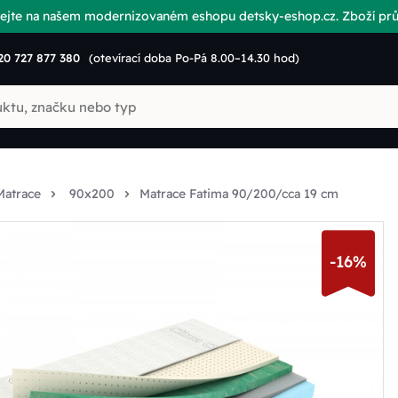
vítejte na našem modernizovaném eshopu detsky-eshop.cz. Zboží p
20 727 877 380
(otevírací doba Po-Pá 8.00–14.30 hod)
Matrace
90x200
Matrace Fatima 90/200/cca 19 cm
-16%