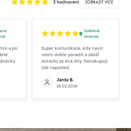
ZOBRAZIT VÍCE
3 hodnocení
ená
Ověřená
nze
recenze
mní a po
Super komunikace, kdy navíc
obné
velmi dobře poradili a zboží
ednávka
dorazilo za dva dny. Nenakupuji
zde naposled.
Jarda B.
26.02.2026