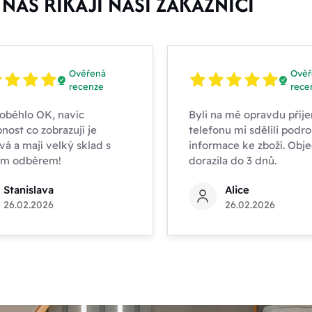
NÁS ŘÍKAJÍ NAŠI ZÁKAZNÍCI
Ověřená
Ověř
recenze
rece
oběhlo OK, navíc
Byli na mě opravdu příje
nost co zobrazují je
telefonu mi sdělili podr
vá a mají velký sklad s
informace ke zboží. Obj
ím odběrem!
dorazila do 3 dnů.
Stanislava
Alice
26.02.2026
26.02.2026