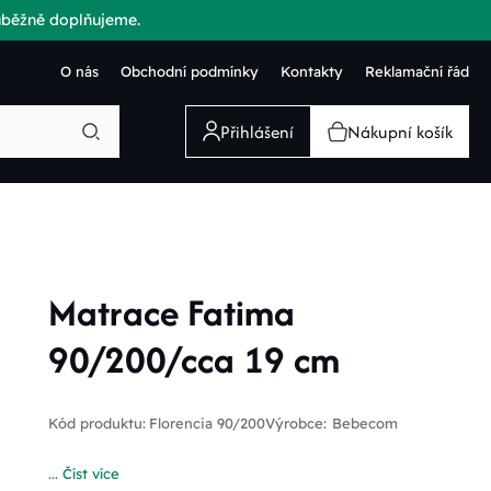
růběžně doplňujeme.
O nás
Obchodní podmínky
Kontakty
Reklamační řád
Přihlášení
Nákupní košík
Matrace Fatima
90/200/cca 19 cm
Kód produktu:
Florencia 90/200
Výrobce:
Bebecom
...
Číst více