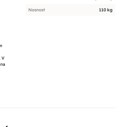
Nosnost
110 kg
em
. V
 na