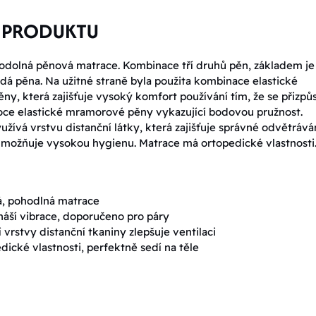
 PRODUKTU
odolná pěnová matrace. Kombinace tří druhů pěn, základem je
rdá pěna. Na užitné straně byla použita kombinace elastické
ěny, která zajišťuje vysoký komfort používání tím, že se přizpů
soce elastické mramorové pěny vykazující bodovou pružnost.
užívá vrstvu distanční látky, která zajišťuje správné odvětrává
umožňuje vysokou hygienu. Matrace má ortopedické vlastnosti
á, pohodlná matrace
áší vibrace, doporučeno pro páry
í vrstvy distanční tkaniny zlepšuje ventilaci
dické vlastnosti, perfektně sedí na těle