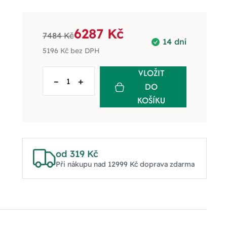
6287 Kč
7484 Kč
14 dní
5196 Kč
bez DPH
VLOŽIT
–
+
DO
KOŠÍKU
od 319 Kč
Při nákupu nad 12999 Kč doprava zdarma