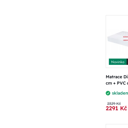
Novinka
Matrace Di
cm + PVC 
sklade
2329 Kč
2291 Kč