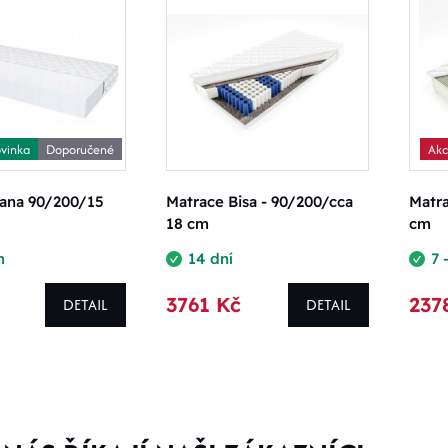
vinka
Doporučené
Ak
iana 90/200/15
Matrace Bisa - 90/200/cca
Matr
18 cm
cm
m
14 dní
7 
3761 Kč
237
DETAIL
DETAIL