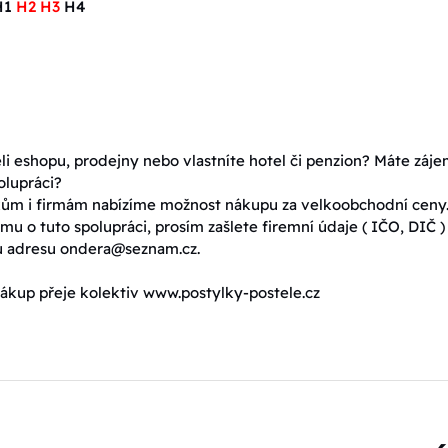
H1
H2 H3
H4
eli eshopu, prodejny nebo vlastníte hotel či penzion? Máte záj
olupráci?
ům i firmám nabízíme možnost nákupu za velkoobchodní ceny
mu o tuto spolupráci, prosím zašlete firemní údaje ( IČO, DIČ )
u adresu ondera@seznam.cz.
ákup přeje kolektiv www.postylky-postele.cz