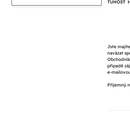
TUHOST 
Jste majit
navázat sp
Obchodník
případě záj
e-mailovo
Příjemný n