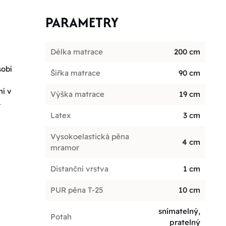
PARAMETRY
Délka matrace
200 cm
sobí
Šířka matrace
90 cm
ní v
Výška matrace
19 cm
.
Latex
3 cm
Vysokoelastická pěna
4 cm
mramor
Distanční vrstva
1 cm
PUR pěna T-25
10 cm
snímatelný,
Potah
pratelný