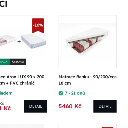
CÍ
-16%
inka
Sestava
ce Aron LUX 90 x 200
Matrace Banku - 90/200/cca
cm + PVC chránič
18 cm
kladem
7 - 21 dnů
 Kč
5460 Kč
DETAIL
DETAIL
4 Kč