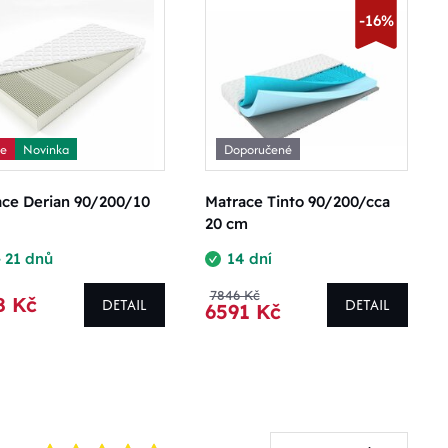
-16%
ce
Novinka
Doporučené
ace Derian 90/200/10
Matrace Tinto 90/200/cca
20 cm
- 21 dnů
14 dní
7846 Kč
8 Kč
DETAIL
DETAIL
6591 Kč