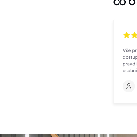
CO O 
Vše pr
dostup
pravdi
osobn