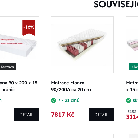
SOUVISEJÍ
-16%
Sestava
Nov
ana 90 x 200 x 15
Matrace Monro -
Matra
chránič
90/200/cca 20 cm
x 15 
m
7 - 21 dnů
s
3152
7817 Kč
DETAIL
DETAIL
311