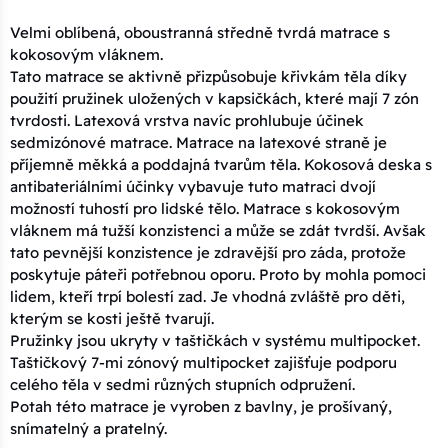
Velmi oblíbená, oboustranná středně tvrdá matrace s
kokosovým vláknem.
Tato matrace se aktivně přizpůsobuje křivkám těla díky
použití pružinek uložených v kapsičkách, které mají 7 zón
tvrdosti. Latexová vrstva navíc prohlubuje účinek
sedmizónové matrace. Matrace na latexové straně je
příjemně měkká a poddajná tvarům těla. Kokosová deska s
antibateriálními účinky vybavuje tuto matraci dvojí
možností tuhostí pro lidské tělo. Matrace s kokosovým
vláknem má tužší konzistenci a může se zdát tvrdší. Avšak
tato pevnější konzistence je zdravější pro záda, protože
poskytuje páteři potřebnou oporu. Proto by mohla pomoci
lidem, kteří trpí bolestí zad. Je vhodná zvláště pro děti,
kterým se kosti ještě tvarují.
Pružinky jsou ukryty v taštičkách v systému multipocket.
Taštičkový 7-mi zónový multipocket zajišťuje podporu
celého těla v sedmi různých stupních odpružení.
Potah této matrace je vyroben z bavlny, je prošívaný,
snímatelný a pratelný.