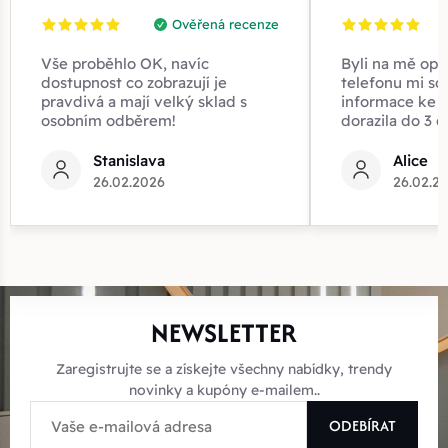
Ověřená recenze
Vše proběhlo OK, navíc
Byli na mě opr
dostupnost co zobrazují je
telefonu mi sd
pravdivá a mají velký sklad s
informace ke z
osobním odběrem!
dorazila do 3 d
Stanislava
Alice
26.02.2026
26.02.2
NEWSLETTER
Zaregistrujte se a získejte všechny nabídky, trendy
novinky a kupóny e-mailem..
ODEBÍRAT