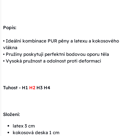
Popis:
• Ideální kombinace PUR pěny a latexu a kokosového
vlákna
• Pružiny poskytují perfektní bodovou oporu těla
• Vysoká pružnost a odolnost proti deformaci
Tuhost - H1
H2
H3 H4
Složení:
latex 3 cm
kokosová deska 1 cm