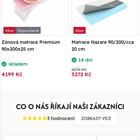
Akce
Doporučené
Akce
Zónová matrace Premium
Matrace Nazare 90/200/cca
90x200x25 cm
20 cm
14 dní
skladem
6276 Kč
4199 Kč
5272 Kč
CO O NÁS ŘÍKAJÍ NAŠI ZÁKAZNÍCI
ZOBRAZIT VÍCE
3 hodnocení