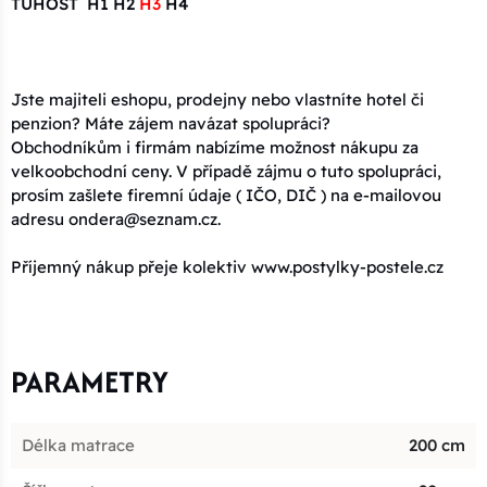
TUHOST H1 H2
H3
H4
Jste majiteli eshopu, prodejny nebo vlastníte hotel či
penzion? Máte zájem navázat spolupráci?
Obchodníkům i firmám nabízíme možnost nákupu za
velkoobchodní ceny. V případě zájmu o tuto spolupráci,
prosím zašlete firemní údaje ( IČO, DIČ ) na e-mailovou
adresu ondera@seznam.cz.
Příjemný nákup přeje kolektiv www.postylky-postele.cz
PARAMETRY
Délka matrace
200 cm