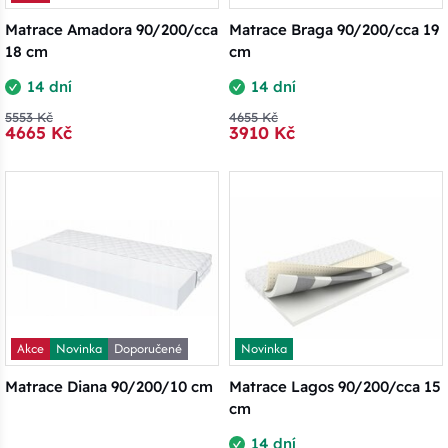
Matrace Amadora 90/200/cca
Matrace Braga 90/200/cca 19
18 cm
cm
14 dní
14 dní
5553 Kč
4655 Kč
4665 Kč
3910 Kč
Akce
Novinka
Doporučené
Novinka
Matrace Diana 90/200/10 cm
Matrace Lagos 90/200/cca 15
cm
14 dní