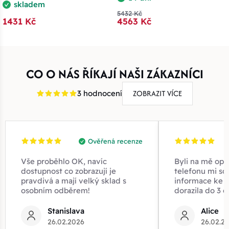
skladem
5432 Kč
1431 Kč
4563 Kč
CO O NÁS ŘÍKAJÍ NAŠI ZÁKAZNÍCI
ZOBRAZIT VÍCE
3 hodnocení
Ověřená recenze
Vše proběhlo OK, navíc
Byli na mě opr
dostupnost co zobrazují je
telefonu mi sd
pravdivá a mají velký sklad s
informace ke z
osobním odběrem!
dorazila do 3 d
Stanislava
Alice
26.02.2026
26.02.2