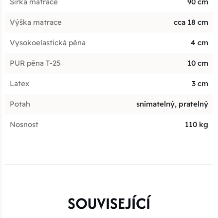
Šířka matrace
90 cm
Výška matrace
cca 18 cm
Vysokoelastická pěna
4 cm
PUR pěna T-25
10 cm
Latex
3 cm
Potah
snímatelný, pratelný
Nosnost
110 kg
SOUVISEJÍCÍ