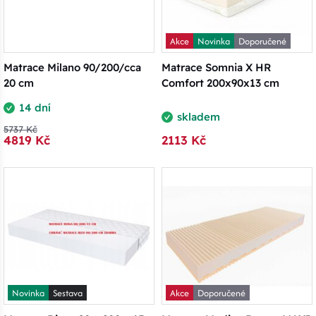
Akce
Novinka
Doporučené
Matrace Milano 90/200/cca
Matrace Somnia X HR
20 cm
Comfort 200x90x13 cm
14 dní
skladem
5737 Kč
4819 Kč
2113 Kč
Novinka
Sestava
Akce
Doporučené