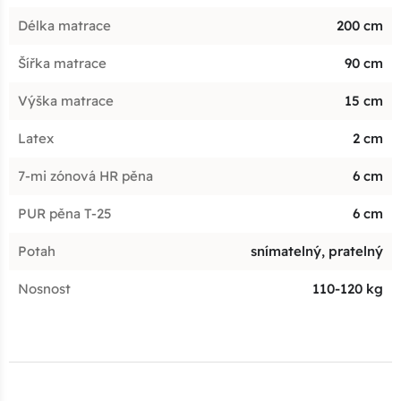
Délka matrace
200 cm
Šířka matrace
90 cm
Výška matrace
15 cm
Latex
2 cm
7-mi zónová HR pěna
6 cm
PUR pěna T-25
6 cm
Potah
snímatelný, pratelný
Nosnost
110-120 kg