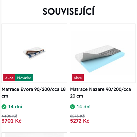
SOUVISEJÍCÍ
Akce
Novinka
Akce
Matrace Evora 90/200/cca 18
Matrace Nazare 90/200/cca
cm
20 cm
14 dní
14 dní
4406 Kč
6276 Kč
3701 Kč
5272 Kč