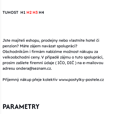
TUHOST H1
H2 H3
H4
Jste majiteli eshopu, prodejny nebo vlastníte hotel či
penzion? Máte zájem navázat spolupráci?
Obchodníkům i firmám nabízíme možnost nákupu za
velkoobchodní ceny. V případě zájmu o tuto spolupráci,
prosím zašlete firemní údaje ( IČO, DIČ ) na e-mailovou
adresu ondera@seznam.cz.
Příjemný nákup přeje kolektiv www.postylky-postele.cz
PARAMETRY