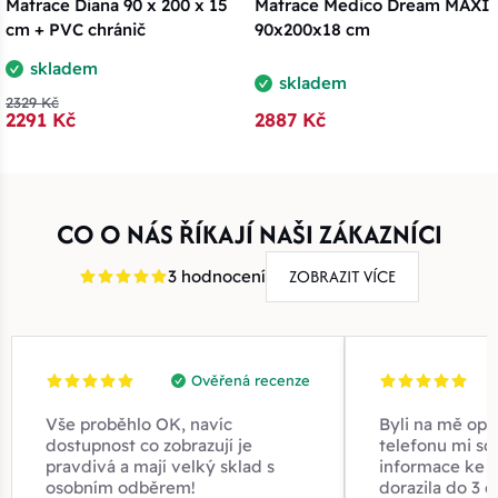
Matrace Diana 90 x 200 x 15
Matrace Medico Dream MAXI
cm + PVC chránič
90x200x18 cm
skladem
skladem
2329 Kč
2291 Kč
2887 Kč
CO O NÁS ŘÍKAJÍ NAŠI ZÁKAZNÍCI
ZOBRAZIT VÍCE
3 hodnocení
Ověřená recenze
Vše proběhlo OK, navíc
Byli na mě opr
dostupnost co zobrazují je
telefonu mi sd
pravdivá a mají velký sklad s
informace ke z
osobním odběrem!
dorazila do 3 d