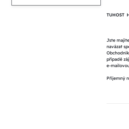
TUHOST 
Jste majit
navázat sp
Obchodník
případě záj
e-mailovo
Příjemný n