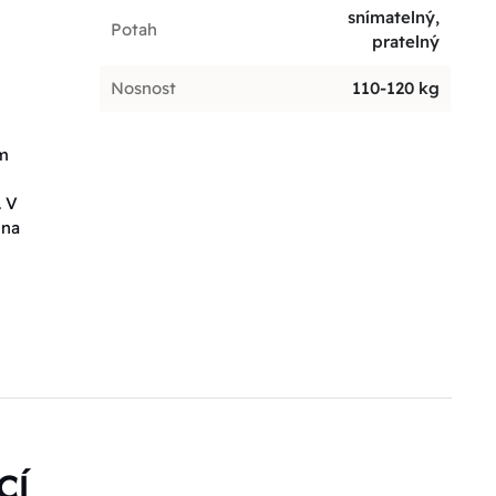
snímatelný,
Potah
pratelný
Nosnost
110-120 kg
em
. V
 na
CÍ