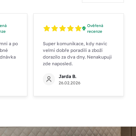
ená
Ověřená
nze
recenze
mní a po
Super komunikace, kdy navíc
obné
velmi dobře poradili a zboží
ednávka
dorazilo za dva dny. Nenakupuji
zde naposled.
Jarda B.
26.02.2026