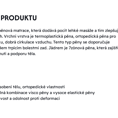
 PRODUKTU
ěnová matrace, která dodává pocit lehké masáže a tím zlepšu
h. Vrchní vrstva je termoplastická pěna, ortopedická pěna pro
aku, dobrá cirkulace vzduchu. Tento typ pěny se doporučuje
dem trpícím bolestmi zad. Jádrem je 7zónová pěna, která zajišť
utí a podporu těla.
sobení tělu, ortopedické vlastnosti
ná kombinace visco pěny a vysoce elastické pěny
ivost a odolnost proti deformaci