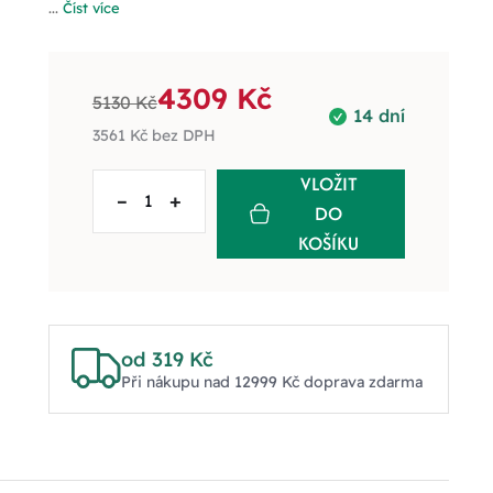
...
Číst více
4309 Kč
5130 Kč
14 dní
3561 Kč
bez DPH
VLOŽIT
–
+
DO
KOŠÍKU
od 319 Kč
Při nákupu nad 12999 Kč doprava zdarma