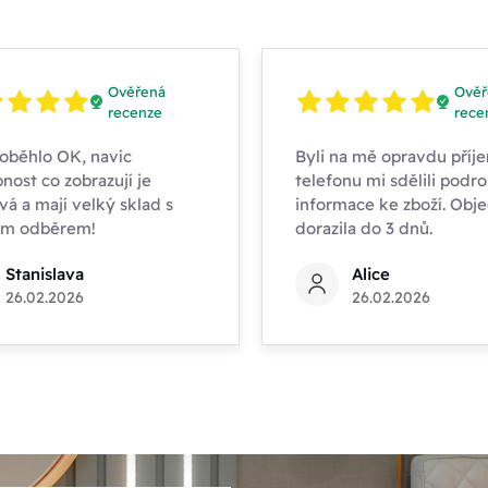
Ověřená
Ověř
recenze
rece
oběhlo OK, navíc
Byli na mě opravdu příje
nost co zobrazují je
telefonu mi sdělili podr
vá a mají velký sklad s
informace ke zboží. Obj
ím odběrem!
dorazila do 3 dnů.
Stanislava
Alice
26.02.2026
26.02.2026