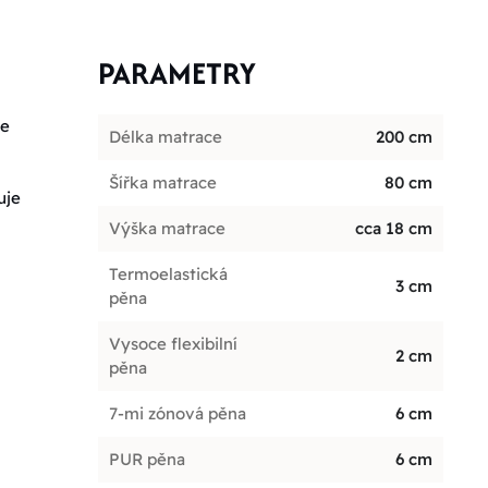
PARAMETRY
je
Délka matrace
200 cm
Šířka matrace
80 cm
uje
Výška matrace
cca 18 cm
Termoelastická
3 cm
pěna
Vysoce flexibilní
2 cm
pěna
7-mi zónová pěna
6 cm
PUR pěna
6 cm