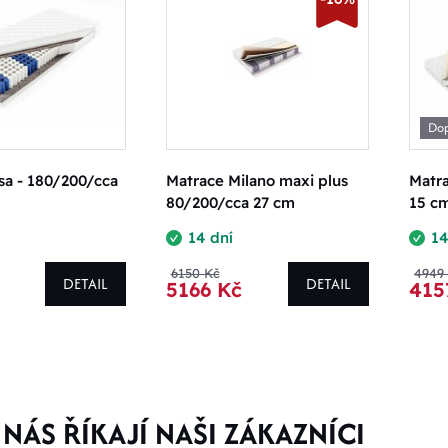
Do
sa - 180/200/cca
Matrace Milano maxi plus
Matr
80/200/cca 27 cm
15 c
14 dní
14
6150 Kč
4949
DETAIL
DETAIL
5166 Kč
415
NÁS ŘÍKAJÍ NAŠI ZÁKAZNÍCI