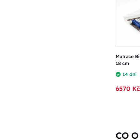
Matrace Bi
18 cm
14 dní
6570 Kč
CO O 