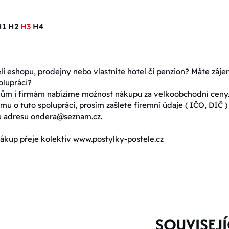
H1 H2
H3
H4
eli eshopu, prodejny nebo vlastníte hotel či penzion? Máte záj
olupráci?
ům i firmám nabízíme možnost nákupu za velkoobchodní ceny
mu o tuto spolupráci, prosím zašlete firemní údaje ( IČO, DIČ )
u adresu ondera@seznam.cz.
ákup přeje kolektiv www.postylky-postele.cz
SOUVISEJÍ