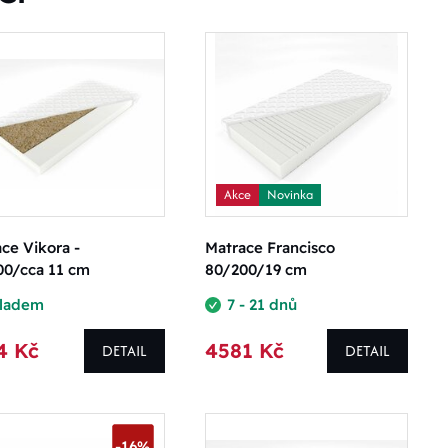
Akce
Novinka
ce Vikora -
Matrace Francisco
00/cca 11 cm
80/200/19 cm
kladem
7 - 21 dnů
4 Kč
4581 Kč
DETAIL
DETAIL
-16%