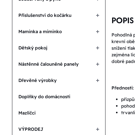
Příslušenství do kočárku
POPIS
Maminka a miminko
Pohodlná p
krevní obě
Dětský pokoj
snížení tl
zejména li
dobré padn
Nástěnné čalouněné panely
Dřevěné výrobky
Přednosti:
Doplňky do domácnosti
přizpů
pohodl
trvanl
Mazlíčci
VÝPRODEJ