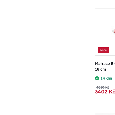
Akce
Matrace B
18 cm
14 dní
4050 Kč
3402 K