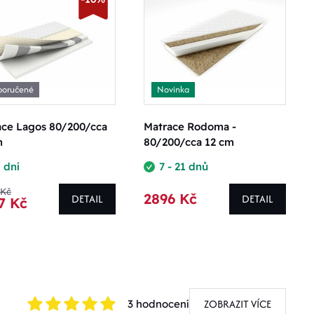
poručené
Novinka
ace Lagos 80/200/cca
Matrace Rodoma -
m
80/200/cca 12 cm
 dní
7 - 21 dnů
 Kč
2896 Kč
DETAIL
DETAIL
7 Kč
ZOBRAZIT VÍCE
3 hodnocení