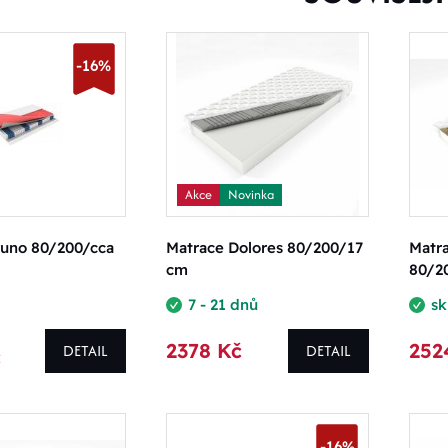
-16%
Akce
Novinka
runo 80/200/cca
Matrace Dolores 80/200/17
Matra
cm
80/2
7 - 21 dnů
s
2378 Kč
252
DETAIL
DETAIL
č
-16%