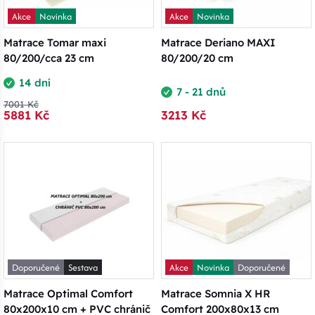
Akce
Novinka
Akce
Novinka
Matrace Tomar maxi
Matrace Deriano MAXI
80/200/cca 23 cm
80/200/20 cm
14 dní
7 - 21 dnů
7001 Kč
5881 Kč
3213 Kč
Doporučené
Sestava
Akce
Novinka
Doporučené
Matrace Optimal Comfort
Matrace Somnia X HR
80x200x10 cm + PVC chránič
Comfort 200x80x13 cm