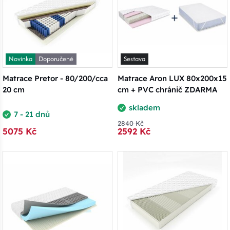
Novinka
Doporučené
Sestava
Matrace Pretor - 80/200/cca
Matrace Aron LUX 80x200x15
20 cm
cm + PVC chránič ZDARMA
skladem
7 - 21 dnů
2840 Kč
5075 Kč
2592 Kč