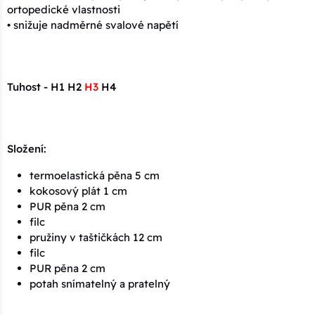
ortopedické vlastnosti
• snižuje nadměrné svalové napětí
Tuhost - H1 H2
H3
H4
Složení:
termoelastická pěna 5 cm
kokosový plát 1 cm
PUR pěna 2 cm
filc
pružiny v taštičkách 12 cm
filc
PUR pěna 2 cm
potah snímatelný a pratelný