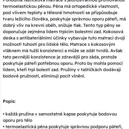
termoelastickou pěnou. Pěna má ortopedické vlastnosti,
pod vlivem teploty a tělesné hmotnosti se přizpůsobuje
tvaru ležícího člověka, poskytuje správnou oporu páteři, má
dobrý vliv na krevní oběh, snižuje tlak. Tento typ pěny se
doporučuje zejména lidem trpícím bolestmi zad. Kokosová
deska s antibateriálními účinky vybavuje tuto matraci dvojí
možností tuhostí pro lidské tělo. Matrace s kokosovým
vláknem má tužší konzistenci a může se zdát tvrdší. Avšak
tato pevnější konzistence je zdravější pro záda, protože
poskytuje páteři potřebnou oporu. Proto by mohla pomoci
lidem, kteří trpí bolestí zad. Pružiny v taštičkách dodávají
bodové pružnosti, eliminují pocit vlnění.
Popis:
• každá pružina v samostatné kapse poskytuje bodovou
oporu pro tělo
• termoelastická pěna poskytuje správnou podporu páteři,