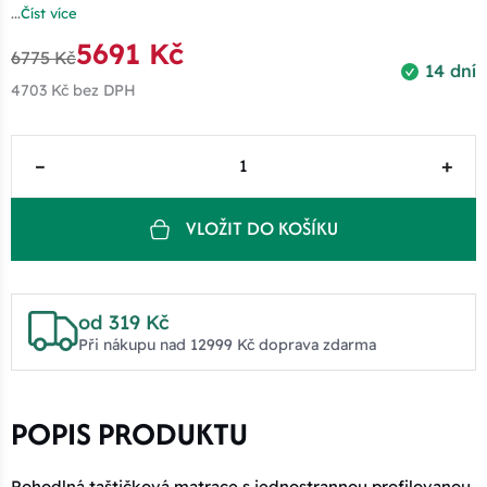
...
Číst více
5691 Kč
6775 Kč
14 dní
4703 Kč
bez DPH
–
+
VLOŽIT DO KOŠÍKU
od 319 Kč
Při nákupu nad 12999 Kč doprava zdarma
POPIS PRODUKTU
Pohodlná taštičková matrace s jednostrannou profilovanou