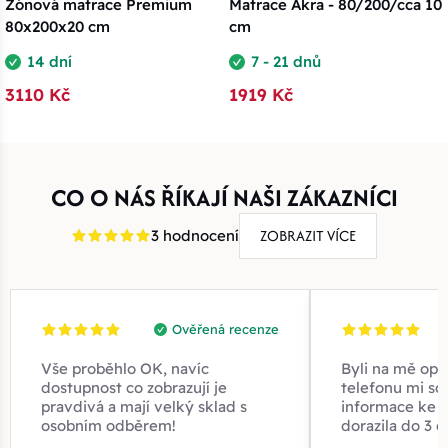
Zónová matrace Premium
Matrace Akra - 80/200/cca 10
80x200x20 cm
cm
14 dní
7 - 21 dnů
3110 Kč
1919 Kč
CO O NÁS ŘÍKAJÍ NAŠI ZÁKAZNÍCI
ZOBRAZIT VÍCE
3 hodnocení
Ověřená recenze
Vše proběhlo OK, navíc
Byli na mě opr
dostupnost co zobrazují je
telefonu mi sd
pravdivá a mají velký sklad s
informace ke z
osobním odběrem!
dorazila do 3 d