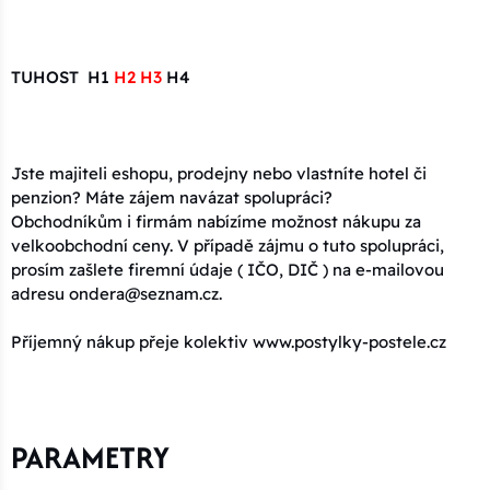
TUHOST H1
H2 H3
H4
Jste majiteli eshopu, prodejny nebo vlastníte hotel či
penzion? Máte zájem navázat spolupráci?
Obchodníkům i firmám nabízíme možnost nákupu za
velkoobchodní ceny. V případě zájmu o tuto spolupráci,
prosím zašlete firemní údaje ( IČO, DIČ ) na e-mailovou
adresu ondera@seznam.cz.
Příjemný nákup přeje kolektiv www.postylky-postele.cz
PARAMETRY