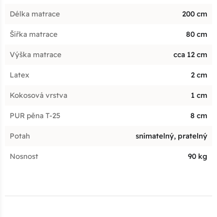
Délka matrace
200 cm
Šířka matrace
80 cm
Výška matrace
cca 12 cm
Latex
2 cm
Kokosová vrstva
1 cm
PUR pěna T-25
8 cm
Potah
snímatelný, pratelný
Nosnost
90 kg