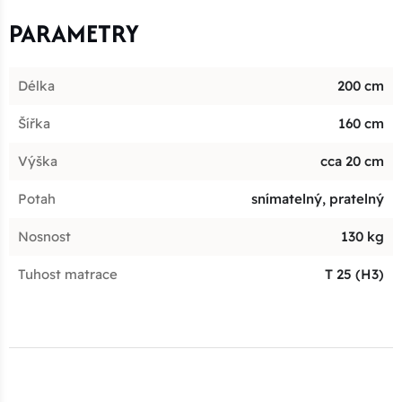
PARAMETRY
Délka
200 cm
Šířka
160 cm
Výška
cca 20 cm
Potah
snímatelný, pratelný
Nosnost
130 kg
Tuhost matrace
T 25 (H3)