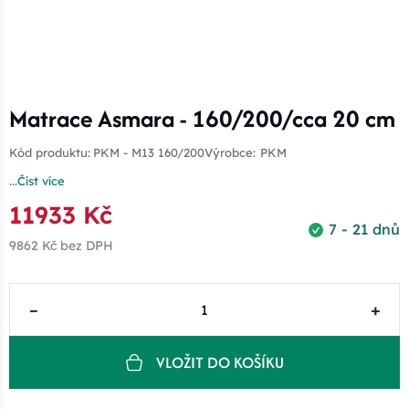
Matrace Asmara - 160/200/cca 20 cm
Kód produktu:
PKM - M13 160/200
Výrobce:
PKM
...
Číst více
11933 Kč
7 - 21 dnů
9862 Kč
bez DPH
–
+
VLOŽIT DO KOŠÍKU