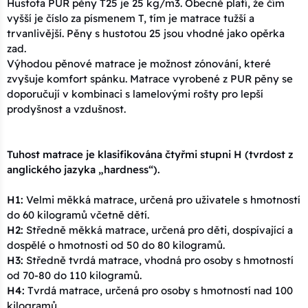
Hustota PUR pěny T25 je 25 kg/m3. Obecně platí, že čím
vyšší je číslo za písmenem T, tím je matrace tužší a
trvanlivější. Pěny s hustotou 25 jsou vhodné jako opěrka
zad.
Výhodou pěnové matrace je možnost zónování, které
zvyšuje komfort spánku. Matrace vyrobené z PUR pěny se
doporučují v kombinaci s lamelovými rošty pro lepší
prodyšnost a vzdušnost.
Tuhost matrace je klasifikována čtyřmi stupni H (tvrdost z
anglického jazyka „hardness“).
H1:
Velmi měkká matrace, určená pro uživatele s hmotností
do 60 kilogramů včetně dětí.
H2:
Středně měkká matrace, určená pro děti, dospívající a
dospělé o hmotnosti od 50 do 80 kilogramů.
H3:
Středně tvrdá matrace, vhodná pro osoby s hmotností
od 70-80 do 110 kilogramů.
H4:
Tvrdá matrace, určená pro osoby s hmotností nad 100
kilogramů.