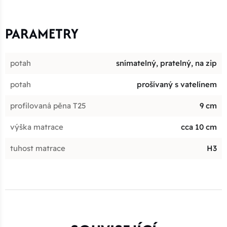
PARAMETRY
potah
snímatelný, pratelný, na zip
potah
prošívaný s vatelínem
profilovaná pěna T25
9 cm
výška matrace
cca 10 cm
tuhost matrace
H3