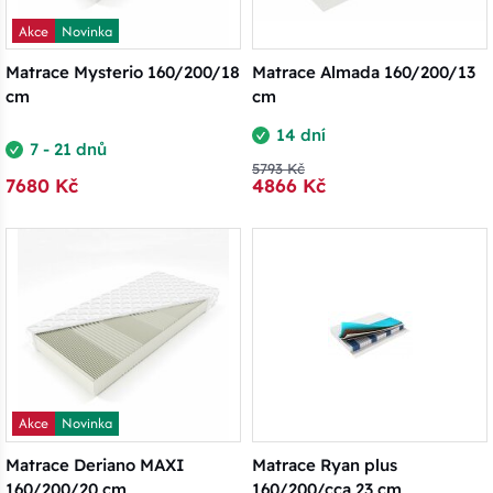
Akce
Novinka
Matrace Mysterio 160/200/18
Matrace Almada 160/200/13
cm
cm
14 dní
7 - 21 dnů
5793 Kč
7680 Kč
4866 Kč
Akce
Novinka
Matrace Deriano MAXI
Matrace Ryan plus
160/200/20 cm
160/200/cca 23 cm