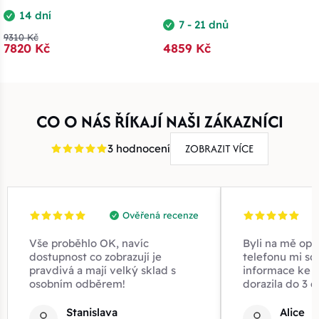
14 dní
7 - 21 dnů
9310 Kč
7820 Kč
4859 Kč
CO O NÁS ŘÍKAJÍ NAŠI ZÁKAZNÍCI
ZOBRAZIT VÍCE
3 hodnocení
Ověřená recenze
Vše proběhlo OK, navíc
Byli na mě opr
dostupnost co zobrazují je
telefonu mi sd
pravdivá a mají velký sklad s
informace ke z
osobním odběrem!
dorazila do 3 d
Stanislava
Alice