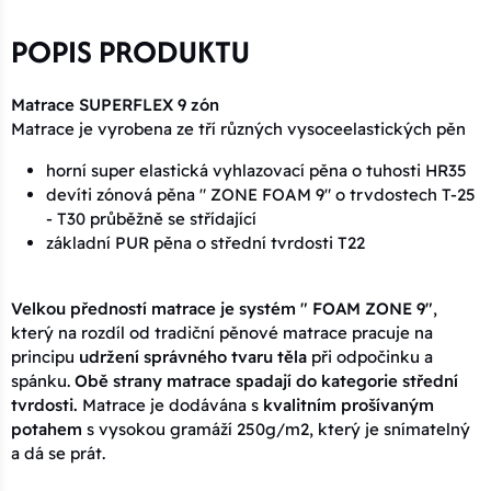
POPIS PRODUKTU
Matrace SUPERFLEX 9 zón
Matrace je vyrobena ze tří různých vysoceelastických pěn
horní super elastická vyhlazovací pěna o tuhosti HR35
devíti zónová pěna " ZONE FOAM 9" o trvdostech T-25
- T30 průběžně se střídající
základní PUR pěna o střední tvrdosti T22
Velkou předností matrace je systém " FOAM ZONE 9"
,
který na rozdíl od tradiční pěnové matrace pracuje na
principu
udržení správného tvaru těla
při odpočinku a
spánku.
Obě strany matrace spadají do kategorie střední
tvrdosti.
Matrace je dodávána s
kvalitním prošívaným
potahem
s vysokou gramáží 250g/m2, který je snímatelný
a dá se prát.