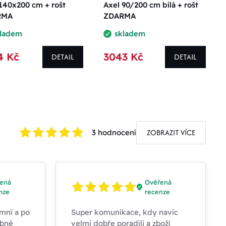
140x200 cm + rošt
Axel 90/200 cm bílá + rošt
RMA
ZDARMA
kladem
skladem
4 Kč
3043 Kč
DETAIL
DETAIL
ZOBRAZIT VÍCE
3 hodnocení
ená
Ověřená
nze
recenze
mní a po
Super komunikace, kdy navíc
obné
velmi dobře poradili a zboží