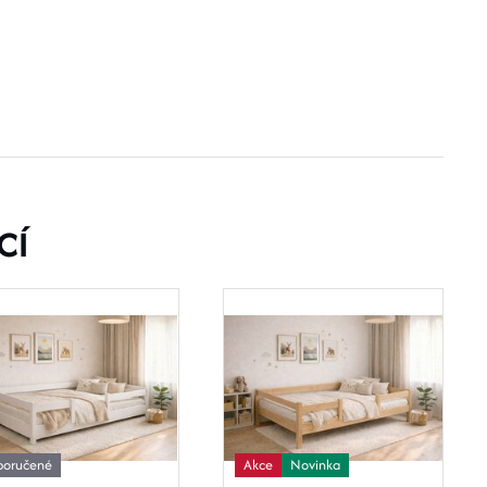
CÍ
poručené
Akce
Novinka