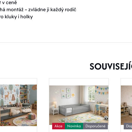
t v ceně
á montáž – zvládne ji každý rodič
o kluky i holky
SOUVISEJÍ
Akce
Novinka
Doporučené
Do