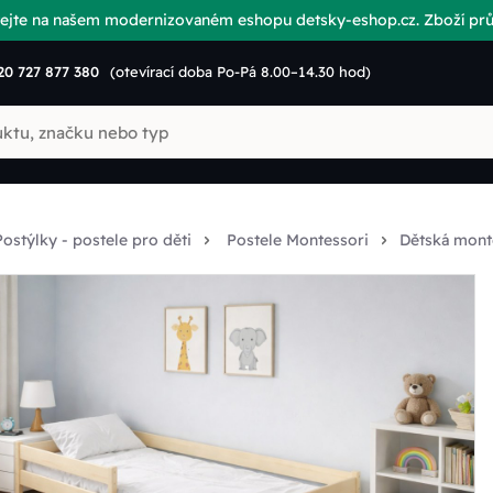
vítejte na našem modernizovaném eshopu detsky-eshop.cz. Zboží p
20 727 877 380
(otevírací doba Po-Pá 8.00–14.30 hod)
Postýlky - postele pro děti
Postele Montessori
Dětská mont