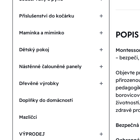
Příslušenství do kočárku
POPIS
Maminka a miminko
Dětský pokoj
Montessor
– bezpečí,
Nástěnné čalouněné panely
Objevte p
přirozenou
Dřevěné výrobky
pedagogiky
borovicov
Doplňky do domácnosti
životností
zdravé pro
Mazlíčci
Bezpečná 
VÝPRODEJ
Ochranné 