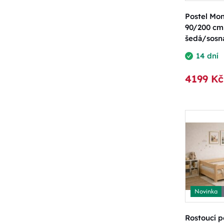
Postel Mon
90/200 cm
šedá/sosn
14 dní
4199 Kč
Novinka
Rostoucí p