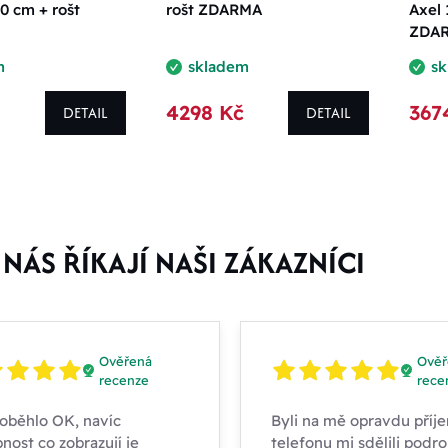
0 cm + rošt
rošt ZDARMA
Axel 
ZDA
m
skladem
s
4298 Kč
367
DETAIL
DETAIL
NÁS ŘÍKAJÍ NAŠI ZÁKAZNÍCI
Ověřená
Ověř
recenze
rece
oběhlo OK, navíc
Byli na mě opravdu příje
nost co zobrazují je
telefonu mi sdělili podr