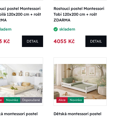
ucí postel Montessori
Rostoucí postel Montessori
bílá 120x200 cm + rošt
Tobi 120x200 cm + rošt
RMA
ZDARMA
kladem
skladem
3 Kč
4055 Kč
DETAIL
DETAIL
ce
Novinka
Doporučené
Akce
Novinka
á montessori postel
Dětská montessori postel