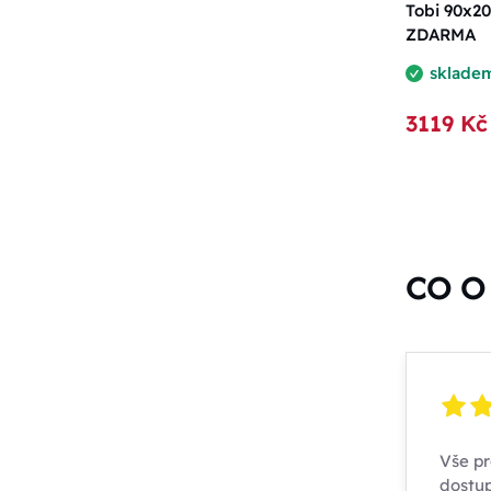
Tobi 90x20
ZDARMA
sklade
3119 Kč
CO O 
Vše pr
dostup