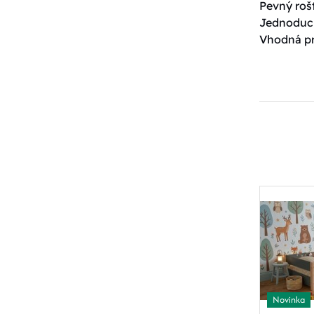
Pevný roš
Jednoduch
Vhodná pr
Novinka