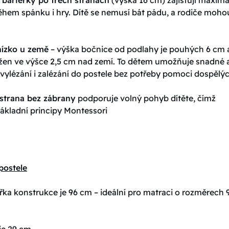
ěhem spánku i hry. Dítě se nemusí bát pádu, a rodiče moho
 nízko u země
– výška bočnice od podlahy je pouhých 6 cm 
ložen ve výšce 2,5 cm nad zemí. To dětem umožňuje snadné 
vylézání i zalézání do postele bez potřeby pomoci dospělýc
strana bez zábrany
podporuje volný pohyb dítěte, čímž
ákladní principy Montessori
postele
řka konstrukce je 96 cm – ideální pro matraci o rozměrech 
je 29 cm