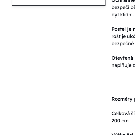
bezpečí b
být klidní.
Postel je
rošt je u
bezpečné 
Otevřená 
naplňuje z
Rozměry 
Celková ší
200 cm
Výška čel 