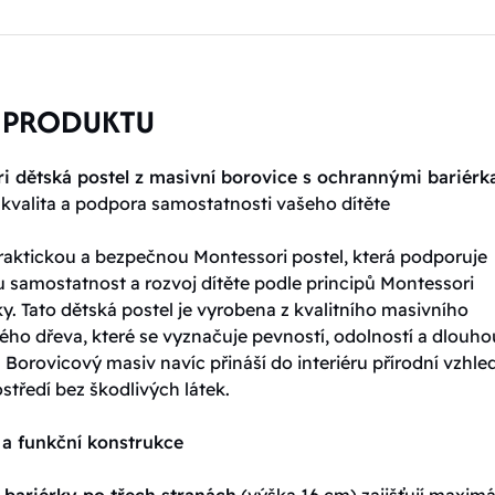
 PRODUKTU
i dětská postel z masivní borovice s ochrannými bariérk
 kvalita a podpora samostatnosti vašeho dítěte
raktickou a bezpečnou Montessori postel, která podporuje
 samostatnost a rozvoj dítěte podle principů Montessori
. Tato dětská postel je vyrobena z kvalitního masivního
ého dřeva, které se vyznačuje pevností, odolností a dlouho
. Borovicový masiv navíc přináší do interiéru přírodní vzhle
středí bez škodlivých látek.
a funkční konstrukce
bariérky po třech stranách
(výška 16 cm) zajišťují maximá