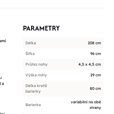
PARAMETRY
ami
Délka
208 cm
Šířka
96 cm
Průřez nohy
4,5 x 4,5 cm
Výška nohy
29 cm
u
d a
Délka kratší
80 cm
barierky
variabilní na obě
Barierka
strany
lní