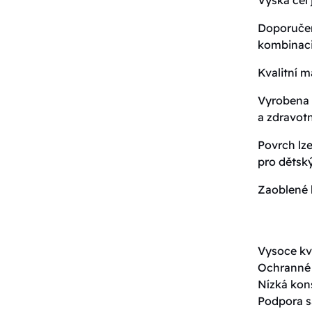
Doporučen
kombinaci
Kvalitní m
Vyrobena z
a zdravot
Povrch lze
pro dětsk
Zaoblené 
Vysoce kv
Ochranné 
Nízká kon
Podpora s