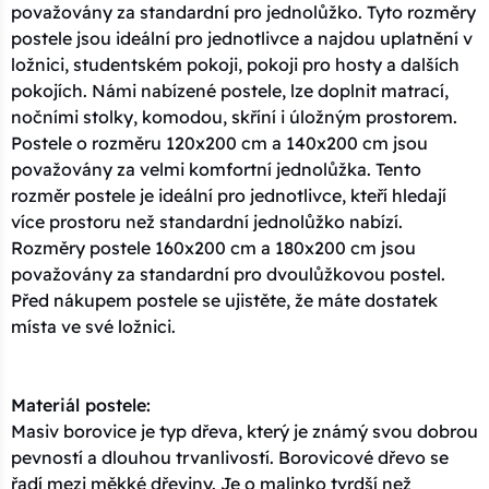
považovány za standardní pro jednolůžko. Tyto rozměry
postele jsou ideální pro jednotlivce a najdou uplatnění v
ložnici, studentském pokoji, pokoji pro hosty a dalších
pokojích. Námi nabízené postele, lze doplnit matrací,
nočními stolky, komodou, skříní i úložným prostorem.
Postele o rozměru 120x200 cm a 140x200 cm jsou
považovány za velmi komfortní jednolůžka. Tento
rozměr postele je ideální pro jednotlivce, kteří hledají
více prostoru než standardní jednolůžko nabízí.
Rozměry postele 160x200 cm a 180x200 cm jsou
považovány za standardní pro dvoulůžkovou postel.
Před nákupem postele se ujistěte, že máte dostatek
místa ve své ložnici.
Materiál postele:
Masiv borovice je typ dřeva, který je známý svou dobrou
pevností a dlouhou trvanlivostí. Borovicové dřevo se
řadí mezi měkké dřeviny. Je o malinko tvrdší než