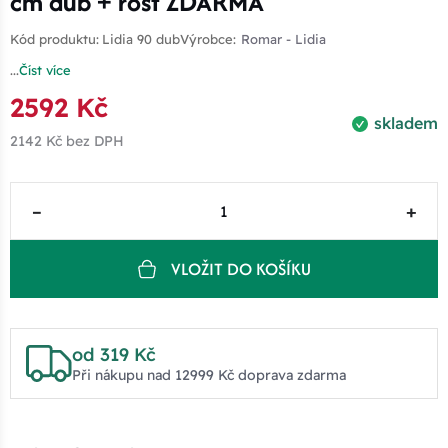
cm dub + rošt ZDARMA
Kód produktu:
Lidia 90 dub
Výrobce:
Romar - Lidia
...
Číst více
2592 Kč
skladem
2142 Kč
bez DPH
–
+
VLOŽIT DO KOŠÍKU
od 319 Kč
Při nákupu nad 12999 Kč doprava zdarma