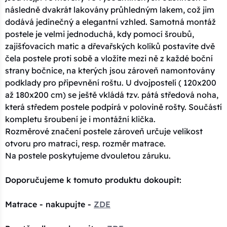
následně dvakrát lakovány průhledným lakem, což jim
dodává jedinečný a elegantní vzhled. Samotná montáž
postele je velmi jednoduchá, kdy pomocí šroubů,
zajišťovacích matic a dřevařských kolíků postavíte dvě
čela postele proti sobě a vložíte mezi ně z každé boční
strany bočnice, na kterých jsou zároveň namontovány
podklady pro připevnění roštu. U dvojpostelí ( 120x200
až 180x200 cm) se ještě vkládá tzv. pátá středová noha,
která středem postele podpírá v polovině rošty. Součástí
kompletu šroubení je i montážní klička.
Rozměrové značení postele zároveň určuje velikost
otvoru pro matraci, resp. rozměr matrace.
Na postele poskytujeme dvouletou záruku.
Doporučujeme k tomuto produktu dokoupit:
Matrace - nakupujte -
ZDE