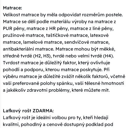
Matrace:
Velikost matrace by měla odpovídat rozměrům postele.
Matrace se dělí podle materiálu výroby na matrace z
PUR pěny, matrace z HR pěny, matrace z líné pěny,
pružinové matrace, taštičkové matrace, latexové
matrace, lamelové matrace, sendvičové matrace,
antibakteriální matrace. Matrace mohou být měkké,
středně tvrdé (H2, H3), tvrdé nebo velmi tvrdé (H4).
Tvrdost matrace je důležitý faktor, který ovlivňuje
pohodlí a podporu, kterou matrace poskytuje. Při
výběru matrace je důležité zvážit několik faktorů, včetně
vaší preferované polohy spánku, vaší tělesné hmotnosti
a jakékoliv zdravotní problémy, které můžete mít.
Laťkový rošt ZDARMA:
Laťkový rošt je ideální volbou pro ty, kteří hledají
kvalitní, pohodlný a cenově dostupný podklad pod