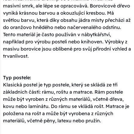
masivní smrk, ale lépe se opracovává. Borovicové dřevo
vyniká krásnou barvou a okouzlující kresbou. Má
světlou barvu, která díky obsahu jádra místy přechází až
do oranžovo hnědého nebo načervenalého odstínu.
Tento materiál je často používán v nábytkářství,
například pro výrobu postelí nebo knihoven. Výrobky z
masivu borovice jsou oblíbené pro svůj přírodní vzhled a
trvanlivost.
Typ postele:
Klasická postel je typ postele, který se skládá ze tří
základních částí: rámu, roštu a matrace. Rám postele
může být vyroben z různých materiálů, včetně dřeva,
kovu nebo laminátu. Do rámu se vkládá rošt. Matrace je
položena na rošt a může být vyrobena z různých
materiálů, včetně pěny, latexu nebo pružin.