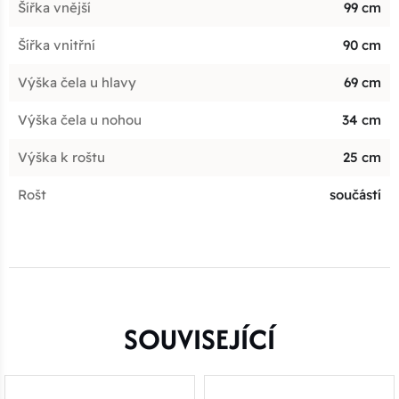
Šířka vnější
99 cm
Šířka vnitřní
90 cm
Výška čela u hlavy
69 cm
Výška čela u nohou
34 cm
Výška k roštu
25 cm
Rošt
součástí
SOUVISEJÍCÍ