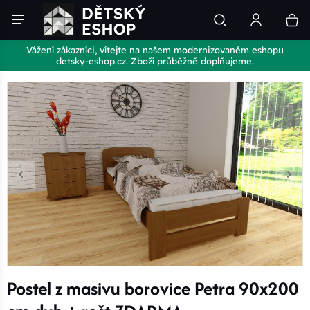
Vážení zákazníci, vítejte na našem modernizovaném eshopu
detsky-eshop.cz. Zboží průběžně doplňujeme.
Postel z masivu borovice Petra 90x200