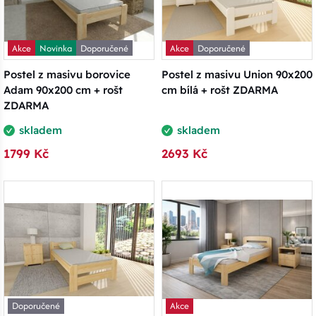
Akce
Novinka
Doporučené
Akce
Doporučené
Postel z masivu borovice
Postel z masivu Union 90x200
Adam 90x200 cm + rošt
cm bílá + rošt ZDARMA
ZDARMA
skladem
skladem
1799 Kč
2693 Kč
Doporučené
Akce