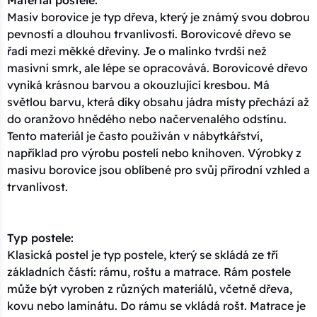
Materiál postele:
Masiv borovice je typ dřeva, který je známý svou dobrou
pevností a dlouhou trvanlivostí. Borovicové dřevo se
řadí mezi měkké dřeviny. Je o malinko tvrdší než
masivní smrk, ale lépe se opracovává. Borovicové dřevo
vyniká krásnou barvou a okouzlující kresbou. Má
světlou barvu, která díky obsahu jádra místy přechází až
do oranžovo hnědého nebo načervenalého odstínu.
Tento materiál je často používán v nábytkářství,
například pro výrobu postelí nebo knihoven. Výrobky z
masivu borovice jsou oblíbené pro svůj přírodní vzhled a
trvanlivost.
Typ postele:
Klasická postel je typ postele, který se skládá ze tří
základních částí: rámu, roštu a matrace. Rám postele
může být vyroben z různých materiálů, včetně dřeva,
kovu nebo laminátu. Do rámu se vkládá rošt. Matrace je