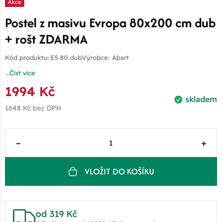
Akce
Postel z masivu Evropa 80x200 cm dub
+ rošt ZDARMA
Kód produktu:
E5 80 dub
Výrobce:
Abart
...
Číst více
1994 Kč
skladem
1648 Kč
bez DPH
–
+
VLOŽIT DO KOŠÍKU
od 319 Kč