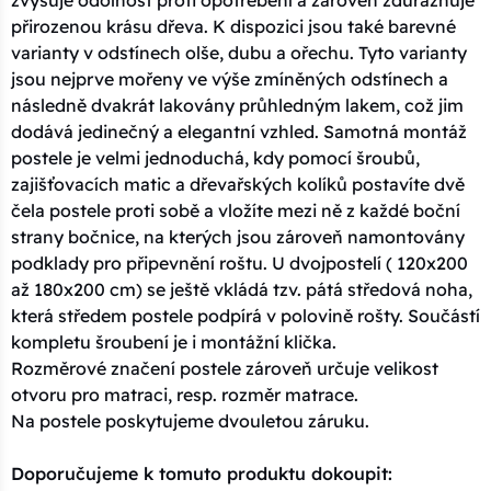
zvyšuje odolnost proti opotřebení a zároveň zdůrazňuje
přirozenou krásu dřeva. K dispozici jsou také barevné
varianty v odstínech olše, dubu a ořechu. Tyto varianty
jsou nejprve mořeny ve výše zmíněných odstínech a
následně dvakrát lakovány průhledným lakem, což jim
dodává jedinečný a elegantní vzhled. Samotná montáž
postele je velmi jednoduchá, kdy pomocí šroubů,
zajišťovacích matic a dřevařských kolíků postavíte dvě
čela postele proti sobě a vložíte mezi ně z každé boční
strany bočnice, na kterých jsou zároveň namontovány
podklady pro připevnění roštu. U dvojpostelí ( 120x200
až 180x200 cm) se ještě vkládá tzv. pátá středová noha,
která středem postele podpírá v polovině rošty. Součástí
kompletu šroubení je i montážní klička.
Rozměrové značení postele zároveň určuje velikost
otvoru pro matraci, resp. rozměr matrace.
Na postele poskytujeme dvouletou záruku.
Doporučujeme k tomuto produktu dokoupit: