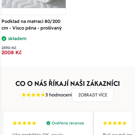
Podklad na matraci 80/200
cm - Visco pěna - prošívaný
skladem
2390 Kč
2008 Kč
CO O NÁS ŘÍKAJÍ NAŠI ZÁKAZNÍCI
ZOBRAZIT VÍCE
3 hodnocení
Ověřená recenze
Vše proběhlo OK, navíc
Byli na mě opr