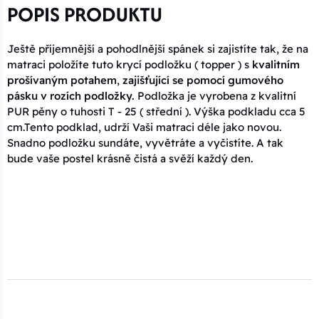
POPIS PRODUKTU
Ještě příjemnější a pohodlnější spánek si zajistíte tak, že na
matraci položíte tuto krycí podložku ( topper ) s
kvalitním
prošívaným potahem
,
zajišťující se pomocí gumového
pásku v rozích podložky.
Podložka je vyrobena z kvalitní
PUR pěny o tuhosti T - 25 ( střední ). Výška podkladu cca 5
cm.Tento podklad, udrží Vaši matraci déle jako novou.
Snadno podložku sundáte, vyvětráte a vyčistíte. A tak
bude vaše postel krásně čistá a svěží každý den.