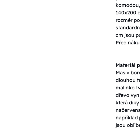
komodou, 
140x200 c
rozměr pos
standardn
cm jsou p
Před nákup
Materiál p
Masiv boro
dlouhou tr
malinko tv
dřevo vyn
která dík
načervenal
například
jsou oblíb