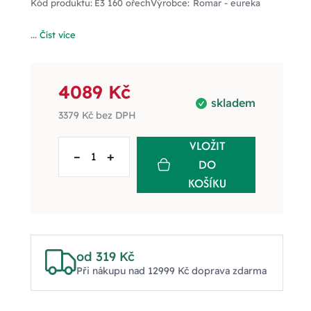
Kód produktu:
E3 160 ořech
Výrobce:
Romar - eureka
...
Číst více
4089 Kč
skladem
3379 Kč
bez DPH
VLOŽIT
–
+
DO
KOŠÍKU
od 319 Kč
Při nákupu nad 12999 Kč doprava zdarma