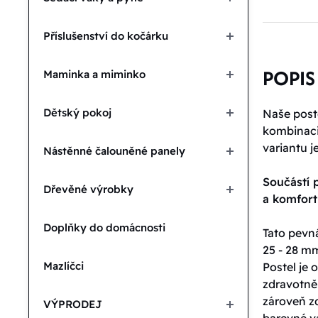
Příslušenství do kočárku
POPIS
Maminka a miminko
Dětský pokoj
Naše poste
kombinaci 
variantu j
Nástěnné čalouněné panely
Součástí p
Dřevěné výrobky
a komfor
Doplňky do domácnosti
Tato pevná
25 - 28 mm
Mazlíčci
Postel je
zdravotně
zároveň zd
VÝPRODEJ
barevné va