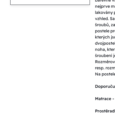
nejprve m
lakovány 
vzhled. S
šroubů, za
postele pr
kterých j
dvojpostel
noha, kter
šroubení j
Rozměrové
resp. roz
Na postel
Doporuču
Matrace -
Prostěrad