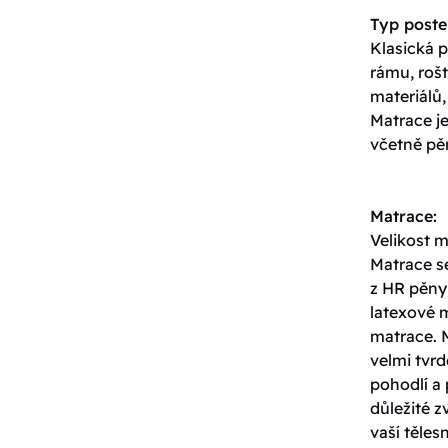
Typ poste
Klasická p
rámu, roš
materiálů,
Matrace j
včetně pěn
Matrace:
Velikost 
Matrace s
z HR pěny,
latexové 
matrace. 
velmi tvrd
pohodlí a 
důležité z
vaší těles