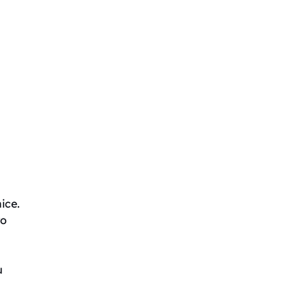
ice.
ro
u