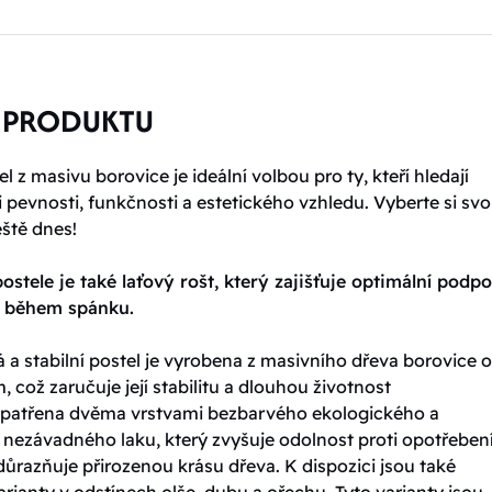
 PRODUKTU
l z masivu borovice je ideální volbou pro ty, kteří hledají
pevnosti, funkčnosti a estetického vzhledu. Vyberte si sv
eště dnes!
ostele je také laťový rošt, který zajišťuje optimální podp
t během spánku.
 a stabilní postel je vyrobena z masivního dřeva borovice o 
, což zaručuje její stabilitu a dlouhou životnost
 opatřena dvěma vrstvami bezbarvého ekologického a
 nezávadného laku, který zvyšuje odolnost proti opotřebení
ůrazňuje přirozenou krásu dřeva. K dispozici jsou také
rianty v odstínech olše, dubu a ořechu. Tyto varianty jsou