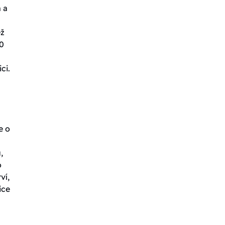
 a
ež
0
ci.
e o
,
o
ví,
ice