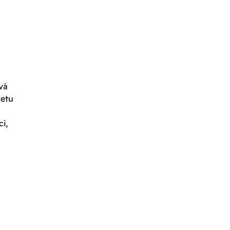
vá
letu
i,