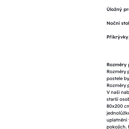
Úložný pr
Noční sto
Přikrývky
Rozměry p
Rozměry po
postele by
Rozměry p
V naší nab
starší os
80x200 cm
jednolůžko
uplatnění 
pokojích. 