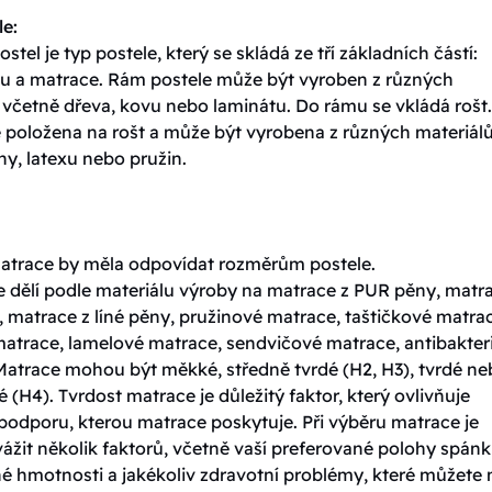
le:
ostel je typ postele, který se skládá ze tří základních částí:
tu a matrace. Rám postele může být vyroben z různých
 včetně dřeva, kovu nebo laminátu. Do rámu se vkládá rošt.
e položena na rošt a může být vyrobena z různých materiálů
y, latexu nebo pružin.
matrace by měla odpovídat rozměrům postele.
e dělí podle materiálu výroby na matrace z PUR pěny, matr
 matrace z líné pěny, pružinové matrace, taštičkové matra
matrace, lamelové matrace, sendvičové matrace, antibakteri
Matrace mohou být měkké, středně tvrdé (H2, H3), tvrdé n
é (H4). Tvrdost matrace je důležitý faktor, který ovlivňuje
podporu, kterou matrace poskytuje. Při výběru matrace je
vážit několik faktorů, včetně vaší preferované polohy spánk
né hmotnosti a jakékoliv zdravotní problémy, které můžete 