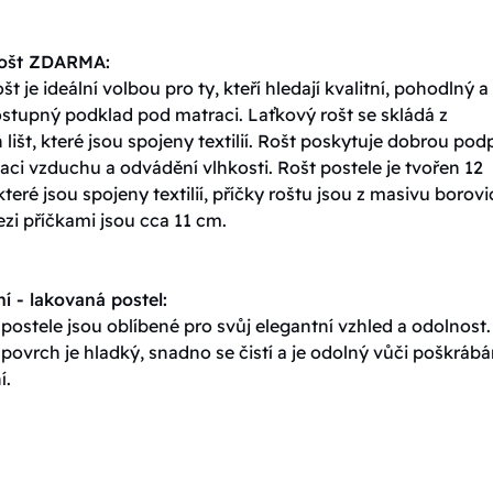
rošt ZDARMA:
št je ideální volbou pro ty, kteří hledají kvalitní, pohodlný a
stupný podklad pod matraci. Laťkový rošt se skládá z
lišt, které jsou spojeny textilií. Rošt poskytuje dobrou pod
ulaci vzduchu a odvádění vlhkosti. Rošt postele je tvořen 12
které jsou spojeny textilií, příčky roštu jsou z masivu borovi
zi příčkami jsou cca 11 cm.
í - lakovaná postel:
ostele jsou oblíbené pro svůj elegantní vzhled a odolnost.
ovrch je hladký, snadno se čistí a je odolný vůči poškrábá
í.