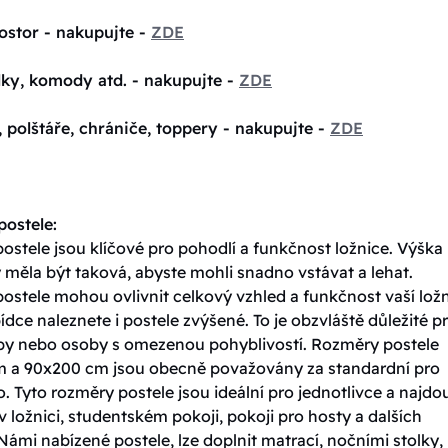
ostor - nakupujte -
ZDE
lky, komody atd. - nakupujte -
ZDE
, polštáře, chrániče, toppery - nakupujte -
ZDE
ostele:
stele jsou klíčové pro pohodlí a funkčnost ložnice. Výška
 měla být taková, abyste mohli snadno vstávat a lehat.
ostele mohou ovlivnit celkový vzhled a funkčnost vaší ložn
ídce naleznete i postele zvýšené. To je obzvláště důležité p
oby nebo osoby s omezenou pohyblivostí. Rozměry postele
 a 90x200 cm jsou obecně považovány za standardní pro
. Tyto rozměry postele jsou ideální pro jednotlivce a najdo
v ložnici, studentském pokoji, pokoji pro hosty a dalších
Námi nabízené postele, lze doplnit matrací, nočními stolky,