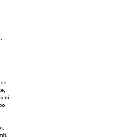
,
ace
ce,
ální
ebo
u,
mít.