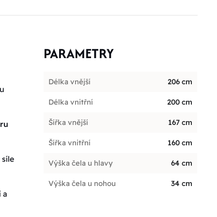
PARAMETRY
Délka vnější
206 cm
ou
Délka vnitřní
200 cm
Šířka vnější
167 cm
oru
Šířka vnitřní
160 cm
síle
Výška čela u hlavy
64 cm
Výška čela u nohou
34 cm
 a