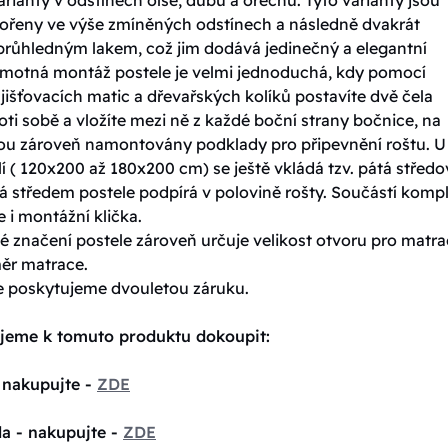
ořeny ve výše zmíněných odstínech a následně dvakrát
průhledným lakem, což jim dodává jedinečný a elegantní
amotná montáž postele je velmi jednoduchá, kdy pomocí
jišťovacích matic a dřevařských kolíků postavíte dvě čela
oti sobě a vložíte mezi ně z každé boční strany bočnice, na
sou zároveň namontovány podklady pro připevnění roštu. U
í ( 120x200 až 180x200 cm) se ještě vkládá tzv. pátá středo
á středem postele podpírá v polovině rošty. Součástí komp
e i montážní klička.
 značení postele zároveň určuje velikost otvoru pro matrac
měr matrace.
e poskytujeme dvouletou záruku.
jeme k tomuto produktu dokoupit:
 nakupujte -
ZDE
la - nakupujte -
ZDE