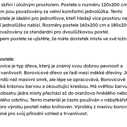
skříní i úložným prostorem. Postele o rozměru 120x200 cm
m jsou považovány za velmi komfortní jednolůžka. Tento
tele je ideální pro jednotlivce, kteří hledají více prostoru n
í jednolůžko nabízí. Rozměry postele 160x200 cm a 180x20
ovažovány za standardní pro dvoulůžkovou postel.
em postele se ujistěte, že máte dostatek místa ve své ložni
ostele:
vice je typ dřeva, který je známý svou dobrou pevností a
vanlivostí. Borovicové dřevo se řadí mezi měkké dřeviny. J
rdší než masivní smrk, ale lépe se opracovává. Borovicové
iká krásnou barvou a okouzlující kresbou. Má světlou barvu
y obsahu jádra místy přechází až do oranžovo hnědého neb
ého odstínu. Tento materiál je často používán v nábytkářst
 pro výrobu postelí nebo knihoven. Výrobky z masivu borov
ené pro svůj přírodní vzhled a trvanlivost.