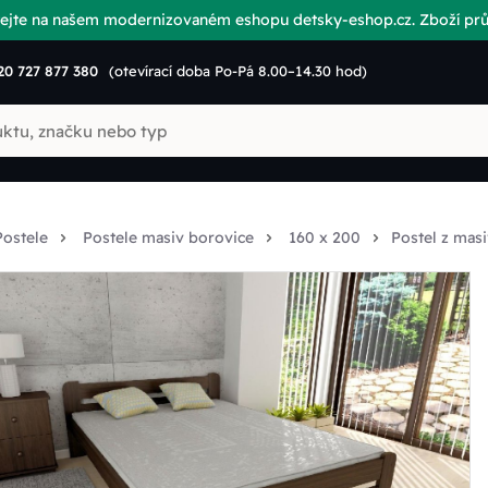
vítejte na našem modernizovaném eshopu detsky-eshop.cz. Zboží p
20 727 877 380
(otevírací doba Po-Pá 8.00–14.30 hod)
Postele
Postele masiv borovice
160 x 200
Postel z mas