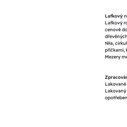
Laťkový 
Laťkový ro
cenově do
dřevěných 
těla, cirk
příčkami, 
Mezery me
Zpracován
Lakované p
Lakovaný p
opotřeben