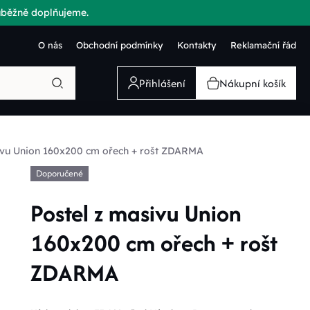
růběžně doplňujeme.
O nás
Obchodní podmínky
Kontakty
Reklamační řád
Přihlášení
Nákupní košík
ivu Union 160x200 cm ořech + rošt ZDARMA
Doporučené
Postel z masivu Union
160x200 cm ořech + rošt
ZDARMA