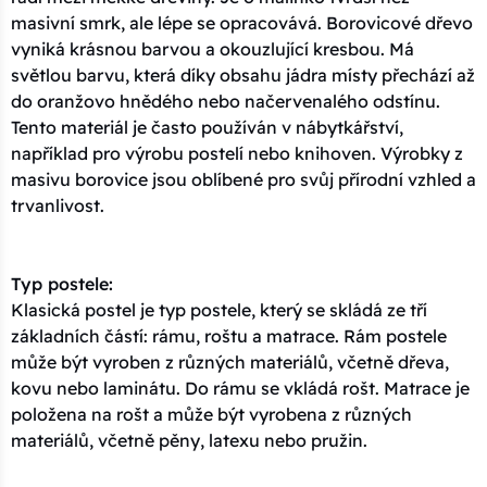
masivní smrk, ale lépe se opracovává. Borovicové dřevo
vyniká krásnou barvou a okouzlující kresbou. Má
světlou barvu, která díky obsahu jádra místy přechází až
do oranžovo hnědého nebo načervenalého odstínu.
Tento materiál je často používán v nábytkářství,
například pro výrobu postelí nebo knihoven. Výrobky z
masivu borovice jsou oblíbené pro svůj přírodní vzhled a
trvanlivost.
Typ postele:
Klasická postel je typ postele, který se skládá ze tří
základních částí: rámu, roštu a matrace. Rám postele
může být vyroben z různých materiálů, včetně dřeva,
kovu nebo laminátu. Do rámu se vkládá rošt. Matrace je
položena na rošt a může být vyrobena z různých
materiálů, včetně pěny, latexu nebo pružin.