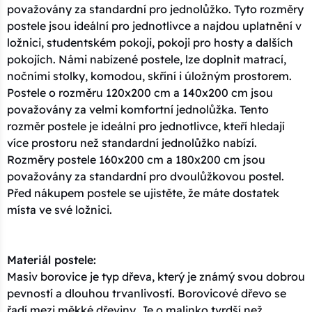
považovány za standardní pro jednolůžko. Tyto rozměry
postele jsou ideální pro jednotlivce a najdou uplatnění v
ložnici, studentském pokoji, pokoji pro hosty a dalších
pokojích. Námi nabízené postele, lze doplnit matrací,
nočními stolky, komodou, skříní i úložným prostorem.
Postele o rozměru 120x200 cm a 140x200 cm jsou
považovány za velmi komfortní jednolůžka. Tento
rozměr postele je ideální pro jednotlivce, kteří hledají
více prostoru než standardní jednolůžko nabízí.
Rozměry postele 160x200 cm a 180x200 cm jsou
považovány za standardní pro dvoulůžkovou postel.
Před nákupem postele se ujistěte, že máte dostatek
místa ve své ložnici.
Materiál postele:
Masiv borovice je typ dřeva, který je známý svou dobrou
pevností a dlouhou trvanlivostí. Borovicové dřevo se
řadí mezi měkké dřeviny. Je o malinko tvrdší než