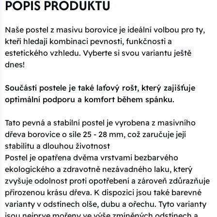
POPIS PRODUKTU
Naše postel z masivu borovice je ideální volbou pro ty,
kteří hledají kombinaci pevnosti, funkčnosti a
estetického vzhledu. Vyberte si svou variantu ještě
dnes!
Součástí postele je také laťový rošt, který zajišťuje
optimální podporu a komfort během spánku.
Tato pevná a stabilní postel je vyrobena z masivního
dřeva borovice o síle 25 - 28 mm, což zaručuje její
stabilitu a dlouhou životnost
Postel je opatřena dvěma vrstvami bezbarvého
ekologického a zdravotně nezávadného laku, který
zvyšuje odolnost proti opotřebení a zároveň zdůrazňuje
přirozenou krásu dřeva. K dispozici jsou také barevné
varianty v odstínech olše, dubu a ořechu. Tyto varianty
jsou nejprve mořeny ve výše zmíněných odstínech a