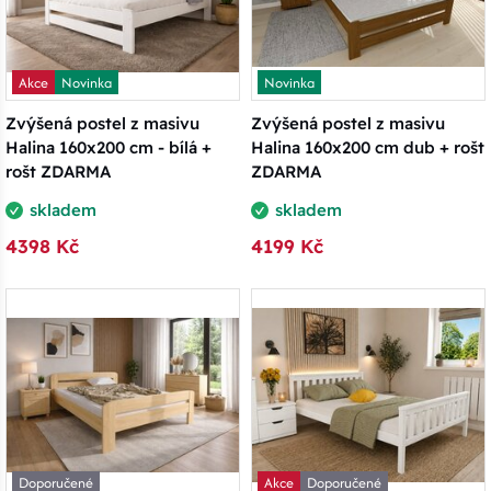
Akce
Novinka
Novinka
Zvýšená postel z masivu
Zvýšená postel z masivu
Halina 160x200 cm - bílá +
Halina 160x200 cm dub + rošt
rošt ZDARMA
ZDARMA
skladem
skladem
4398 Kč
4199 Kč
Doporučené
Akce
Doporučené