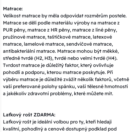
Matrace:
Velikost matrace by měla odpovídat rozměrům postele.
Matrace se dělí podle materiálu výroby na matrace z
PUR pěny, matrace z HR pěny, matrace z líné pěny,
pružinové matrace, taštičkové matrace, latexové
matrace, lamelové matrace, sendvičové matrace,
antibakteriální matrace. Matrace mohou být měkké,
středně tvrdé (H2, H3), tvrdé nebo velmi tvrdé (H4).
Tvrdost matrace je důležitý faktor, který ovlivňuje
pohodlí a podporu, kterou matrace poskytuje. Při
výběru matrace je důležité zvážit několik faktorů, včetně
vaší preferované polohy spánku, vaší tělesné hmotnosti
a jakékoliv zdravotní problémy, které můžete mít.
Laťkový rošt ZDARMA:
Laťkový rošt je ideální volbou pro ty, kteří hledají
kvalitní, pohodlný a cenově dostupný podklad pod