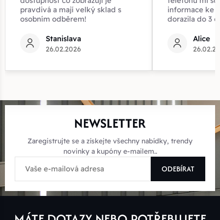
dostupnost co zobrazují je
telefonu mi sd
pravdivá a mají velký sklad s
informace ke z
osobním odběrem!
dorazila do 3 d
Stanislava
Alice
26.02.2026
26.02.2
NEWSLETTER
Zaregistrujte se a získejte všechny nabídky, trendy
novinky a kupóny e-mailem..
ODEBÍRAT
MÁTE DOTAZY NEBO POTŘEBUJETE