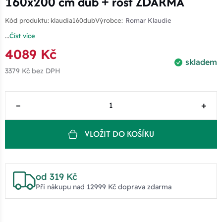
160x200 cm dub + rošt ZDARMA
Kód produktu:
klaudia160dub
Výrobce:
Romar Klaudie
...
Číst více
4089 Kč
skladem
3379 Kč
bez DPH
–
+
VLOŽIT DO KOŠÍKU
od 319 Kč
Při nákupu nad 12999 Kč doprava zdarma